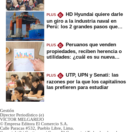
2022
HD Hyundai quiere darle
PLUS
G
un giro a la industria naval en
Perú: los 2 grandes pasos que
daría
Peruanos que venden
PLUS
G
propiedades, reciben herencia o
utilidades: ¿cuál es su nueva
inversión clave?
UTP, UPN y Senati: las
PLUS
G
razones por la que los capitalinos
las prefieren para estudiar
Gestión
Director Periodístico (e)
VÍCTOR MELGAREJO
© Empresa Editora El Comercio S.A.
Calle Paracas #532, Pueblo Libre, Lima.