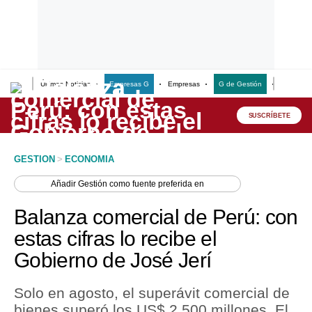
Últimas Noticias
Empresas G
Empresas
G de Gestión
Finanzas
Lo último
Peru Quiosco
SUSCRÍBETE
Portada
GESTION
>
ECONOMIA
Empresas
Añadir
Gestión
como fuente preferida en
Management & Empleo
Balanza comercial de Perú: con
Economía
estas cifras lo recibe el
Gobierno de José Jerí
Mercados
Perú
Solo en agosto, el superávit comercial de
bienes superó los US$ 2,500 millones. El
Política