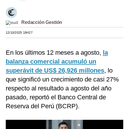
Moda
Estilos
Redacción Gestión
Mundo
12/10/2025 18H27
EEUU
En los últimos 12 meses a agosto,
la
México
balanza comercial acumuló un
España
superávit de US$ 26,926 millones
, lo
Internacional
que significó un crecimiento de casi 27%
respecto al resultado a agosto del año
Tecnología
pasado, reportó el Banco Central de
Club del Suscriptor
Reserva del Perú (BCRP).
Mix
G de Gestión