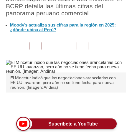
BCRP detalla las últimas cifras del
Tu Dinero
panorama peruano comercial.
Finanzas Personales
Moody’s actualiza sus cifras para la región en 2025:
¿dónde ubica al Perú?
Inmobiliarias
Plus G
Opinión
Editorial
El Mincetur indicó que las negociaciones arancelarias con
Pregunta de hoy
EE.UU. avanzan, pero aún no se tiene fecha para nueva
reunión. (Imagen: Andina)
Blogs
Tendencias
Únete a nuestro canal
Lujo
Suscríbete a YouTube
Viajes