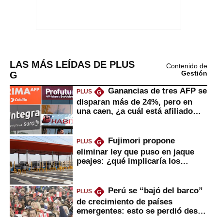
LAS MÁS LEÍDAS DE PLUS
Contenido de
G
Gestión
Ganancias de tres AFP se
PLUS
G
disparan más de 24%, pero en
una caen, ¿a cuál está afiliado
usted?
Fujimori propone
PLUS
G
eliminar ley que puso en jaque
peajes: ¿qué implicaría los
usuarios?
Perú se “bajó del barco”
PLUS
G
de crecimiento de países
emergentes: esto se perdió desde