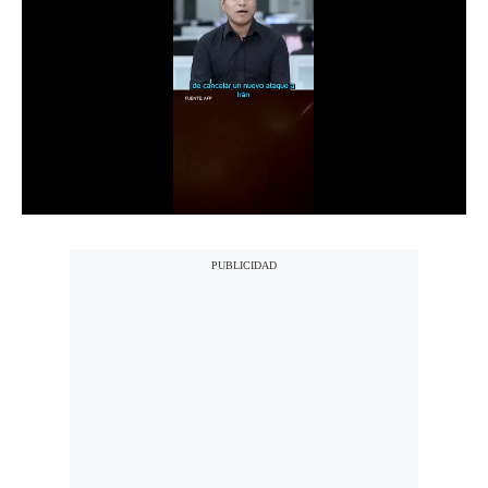
Notas Contratadas
Podcast
Gestión TV
Videos
Fotogalerías
gestion.pe
¿quiénes
Somos?
Términos
Y
Condiciones
Política
De
Privacidad