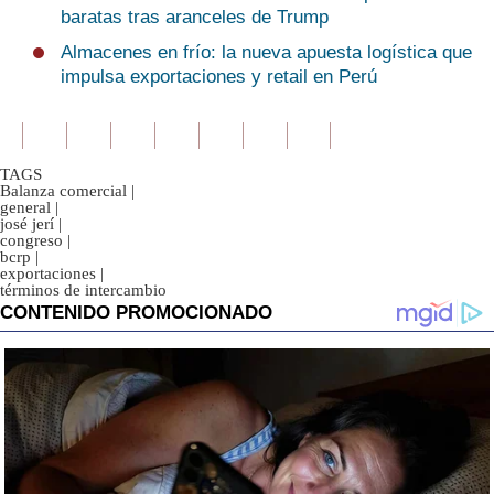
baratas tras aranceles de Trump
Almacenes en frío: la nueva apuesta logística que
impulsa exportaciones y retail en Perú
TAGS
Balanza comercial
|
general
|
josé jerí
|
congreso
|
bcrp
|
exportaciones
|
términos de intercambio