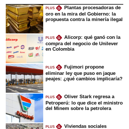
Plantas procesadoras de
PLUS
G
oro en la mira del Gobierno: la
propuesta contra la minería ilegal
Alicorp: qué ganó con la
PLUS
G
compra del negocio de Unilever
en Colombia
Fujimori propone
PLUS
G
eliminar ley que puso en jaque
peajes: ¿qué cambios implicaría?
Oliver Stark regresa a
PLUS
G
Petroperú: lo que dice el ministro
del Minem sobre la petrolera
Viviendas sociales
PLUS
G