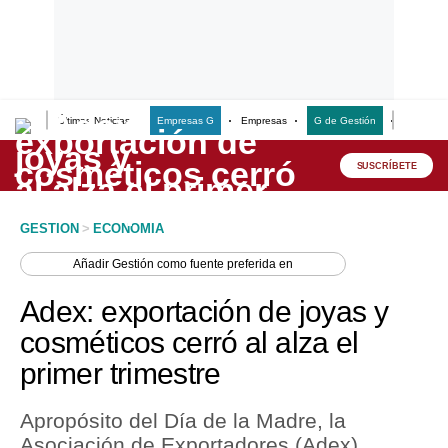
Últimas Noticias
Empresas G
Empresas
G de Gestión
Finanzas
Lo último
Peru Quiosco
SUSCRÍBETE
Portada
GESTION
>
ECONOMIA
Empresas
Añadir
Gestión
como fuente preferida en
Management & Empleo
Adex: exportación de joyas y
Economía
cosméticos cerró al alza el
primer trimestre
Mercados
Perú
Apropósito del Día de la Madre, la
Asociación de Exportadores (Adex)
Política