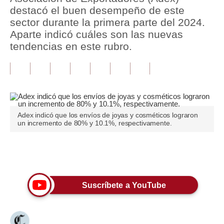
destacó el buen desempeño de este
Tu Dinero
sector durante la primera parte del 2024.
Aparte indicó cuáles son las nuevas
Finanzas Personales
tendencias en este rubro.
Inmobiliarias
Plus G
Opinión
Adex indicó que los envíos de joyas y cosméticos lograron
Editorial
un incremento de 80% y 10.1%, respectivamente.
Pregunta de hoy
Únete a nuestro canal
Blogs
Tendencias
Suscríbete a YouTube
Lujo
Viajes