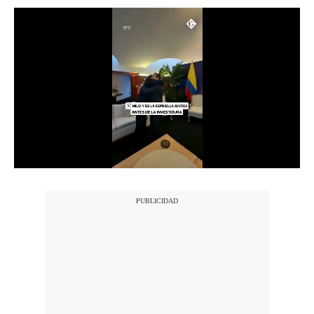
Notas Contratadas
Podcast
Gestión TV
Videos
Fotogalerías
gestion.pe
¿quiénes
Somos?
Términos
Y
Condiciones
Política
De
Privacidad