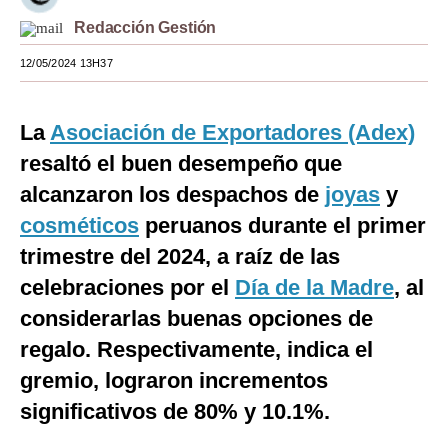
Redacción Gestión
Moda
12/05/2024 13H37
Estilos
Mundo
La
Asociación de Exportadores (Adex)
EEUU
resaltó el buen desempeño que
México
alcanzaron los despachos de
joyas
y
cosméticos
peruanos durante el primer
España
trimestre del 2024, a raíz de las
Internacional
celebraciones por el
Día de la Madre
, al
Tecnología
considerarlas buenas opciones de
regalo. Respectivamente, indica el
Club del Suscriptor
gremio, lograron incrementos
Mix
significativos de 80% y 10.1%.
G de Gestión