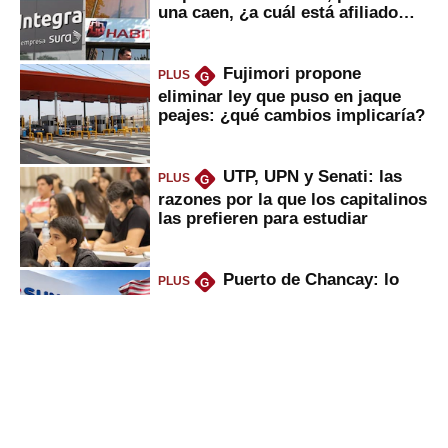
una caen, ¿a cuál está afiliado
usted?
Fujimori propone
PLUS
G
eliminar ley que puso en jaque
peajes: ¿qué cambios implicaría?
UTP, UPN y Senati: las
PLUS
G
razones por la que los capitalinos
las prefieren para estudiar
Puerto de Chancay: lo
PLUS
G
que trae la marcha blanca por
uso de tecnología de EE.UU. en
mercancías
Keiko anuncia “shock”
PLUS
G
ferroviario: terminar Línea 2 y
ejecutar la 3, 4, 5 y 6; ¿habrá
avances?