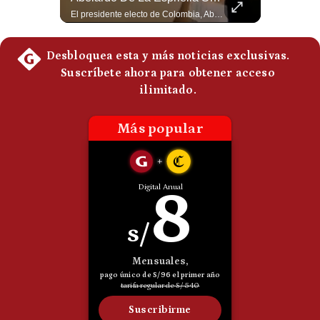
Esteban Silva, politólogo internacional, explica que Estados Unidos necesita el apoyo territorial y marítimo de sus aliados del Golfo para operar cerca de Irán. Según su análisis, Teherán busca amenazar su estabilidad energética y económica para que estos gobiernos presionen a Washington y lo obliguen a negociar. #Iran #EEUU #Geopolitica #NoticiasInternacionales #Shorts 👉 Suscríbete y activa la campana para no perderte nuestro análisis diario. 🌎 Síguenos en nuestras redes sociales: 📌 Web oficial: https://gestion.pe/mundo/ 📌 LinkedIn: http://bit.ly/3HYIET0 📌 X (Twitter): http://bit.ly/4noZtX9 📌 TikTok: http://bit.ly/4evB6TO
El presidente electo de Colombia, Abelardo de la Espriella, sostuvo una reunión bilateral en Cali con el mandatario argentino Javier Milei. El encuentro se dio pocas horas antes de la ceremonia de investidura presidencial para el periodo 2026-2030, marcando el inicio de una nueva alianza estratégica regional. #DeLaEspriella #JavierMilei #Colombia #Argentina #PoliticaLatina #Shorts 👉 Suscríbete y activa la campana para no perderte nuestro análisis diario. 🌎 Síguenos en nuestras redes sociales: 📌 Web oficial: https://gestion.pe/mundo/ 📌 LinkedIn: http://bit.ly/3HYIET0 📌 X (Twitter): http://bit.ly/4noZtX9 📌 TikTok: http://bit.ly/4evB6TO
Politica
De
Cookies
Preguntas
Frecuentes