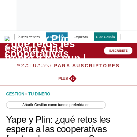
Últimas Noticias
Empresas G
Empresas
G de Gestión
Finanzas
Lo último
Peru Quiosco
SUSCRÍBETE
Portada
EXCLUSIVO PARA SUSCRIPTORES
Empresas
PLUS
G
Management & Empleo
GESTION
>
TU DINERO
Economía
Añadir
Gestión
como fuente preferida en
Mercados
Yape y Plin: ¿qué retos les
Perú
espera a las cooperativas
Política