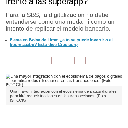
frente a las superapp?
Tu Dinero
Para la SBS, la digitalización no debe
entenderse como una moda ni como un
Finanzas Personales
intento de replicar el modelo bancario.
Inmobiliarias
Fiesta en Bolsa de Lima: ¿aún se puede invertir o el
boom acabó? Esto dice Credicorp
Plus G
Opinión
Editorial
Pregunta de hoy
Blogs
Una mayor integración con el ecosistema de pagos digitales
permitirá reducir fricciones en las transacciones. (Foto:
ISTOCK)
Tendencias
Lujo
Únete a nuestro canal
Viajes