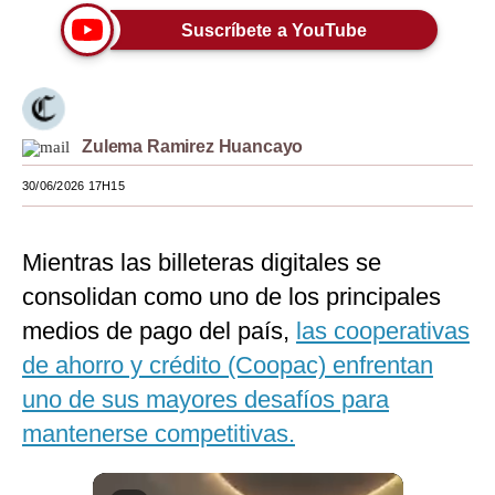
Suscríbete a YouTube
Moda
Estilos
Mundo
Zulema Ramirez Huancayo
EEUU
30/06/2026 17H15
México
España
Mientras las billeteras digitales se
consolidan como uno de los principales
Internacional
medios de pago del país,
las cooperativas
Tecnología
de ahorro y crédito (Coopac) enfrentan
Club del Suscriptor
uno de sus mayores desafíos para
mantenerse competitivas.
Mix
G de Gestión