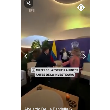
Notas Contratadas
Podcast
Gestión TV
Videos
Fotogalerías
gestion.pe
¿quiénes
Somos?
Términos
Y
Condiciones
Política
De
Privacidad
¿Por Qué EE.UU. Necesita Desesperadamente Al Golfo? | Gestión Mundo
Abelardo De La Espriella Se Reúne Con Javier Milei En Cali | Gestión Mundo