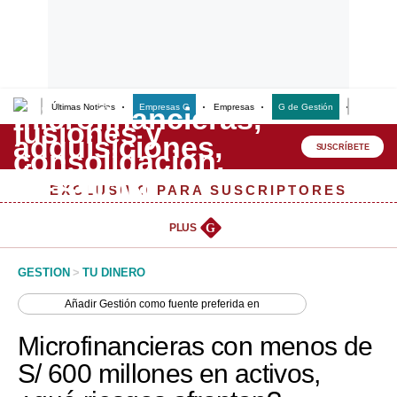
Últimas Noticias
Empresas G
Empresas
G de Gestión
Finanzas
Lo último
Peru Quiosco
SUSCRÍBETE
Portada
EXCLUSIVO PARA SUSCRIPTORES
Empresas
PLUS
G
Management & Empleo
GESTION
>
TU DINERO
Economía
Añadir
Gestión
como fuente preferida en
Mercados
Microfinancieras con menos de
Perú
S/ 600 millones en activos,
Política