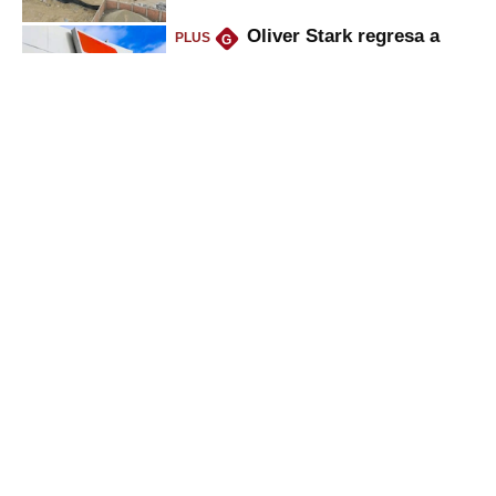
Oliver Stark regresa a
PLUS
G
Petroperú: lo que dice el ministro
del Minem sobre la petrolera
Deudas en Infocorp: ¿se
PLUS
G
puede pedir nuevo crédito
mientras se sale de la lista
negra?
Utilidades de
PLUS
G
trabajadores disparan venta de
casas y autos, ¿cómo amasan
tanta liquidez?
Gestión
Director Periodístico (e)
VÍCTOR MELGAREJO
© Empresa Editora El Comercio S.A.
Calle Paracas #532, Pueblo Libre, Lima.
Copyright© | Gestion.pe | Grupo El Comercio | Todos los derechos