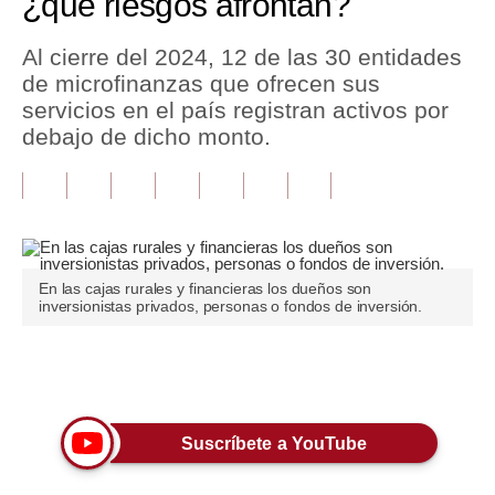
¿qué riesgos afrontan?
Tu Dinero
Al cierre del 2024, 12 de las 30 entidades
de microfinanzas que ofrecen sus
Finanzas Personales
servicios en el país registran activos por
Inmobiliarias
debajo de dicho monto.
Plus G
Opinión
Editorial
En las cajas rurales y financieras los dueños son
inversionistas privados, personas o fondos de inversión.
Pregunta de hoy
Blogs
Únete a nuestro canal
Tendencias
Lujo
Suscríbete a YouTube
Viajes