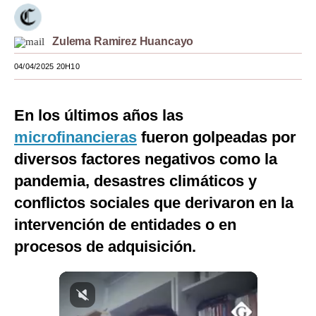
Moda
Zulema Ramirez Huancayo
Estilos
04/04/2025 20H10
Mundo
EEUU
En los últimos años las
México
microfinancieras
fueron golpeadas por
diversos factores negativos como la
España
pandemia, desastres climáticos y
Internacional
conflictos sociales que derivaron en la
Tecnología
intervención de entidades o en
procesos de adquisición.
Club del Suscriptor
Mix
G de Gestión