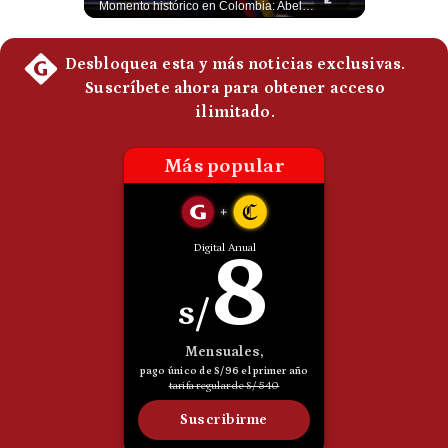
El presidente electo de Colombia, Abelardo de la Espriella, sostuvo una reunión bilateral en Cali con el mandatario argentino Javier Milei. El encuentro se dio pocas horas antes de la ceremonia de investidura presidencial para el periodo 2026-2030, marcando el inicio de una nueva alianza estratégica regional. #DeLaEspriella #JavierMilei #Colombia #Argentina #PoliticaLatina #Shorts 👉 Suscríbete y activa la campana para no perderte nuestro análisis diario. 🌎 Síguenos en nuestras redes sociales: 📌 Web oficial: https://gestion.pe/mundo/ 📌 LinkedIn: http://bit.ly/3HYIET0 📌 X (Twitter): http://bit.ly/4noZtX9 📌 TikTok: http://bit.ly/4evB6TO
Momento histórico en Colombia: Abelardo de la Espriella prestó juramento y recibió la banda presidencial en la Arena USC de Cali, convirtiéndose oficialmente en el nuevo Presidente de la República para el periodo 2026-2030. Por primera vez en la historia reciente del país, la investidura presidencial se celebró fuera de Bogotá. ¿Qué opinas del inicio de este nuevo mandato constitucional? #DeLaEspriella #Colombia #PosesionPresidencial #Cali #Shorts 👉 Suscríbete y activa la campana para no perderte nuestro análisis diario. 🌎 Síguenos en nuestras redes sociales: 📌 Web oficial: https://gestion.pe/mundo/ 📌 LinkedIn: http://bit.ly/3HYIET0 📌 X (Twitter): http://bit.ly/4noZtX9 📌 TikTok: http://bit.ly/4evB6TO
Politica
De
Cookies
Preguntas
Frecuentes