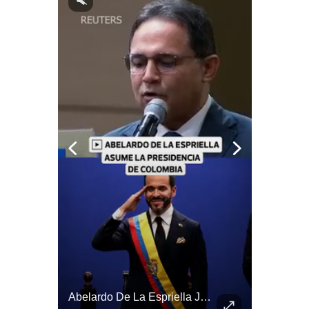
Notas Contratadas
Podcast
Gestión TV
Videos
Fotogalerías
gestion.pe
¿quiénes
Somos?
Términos
Y
Condiciones
Política
De
Abelardo De La Espriella Se Reúne Con Javier Milei En Cali | Gestión Mundo
Abelardo De La Espriella Juramenta Como Nuevo Presidente | Gestión Mundo
Privacidad