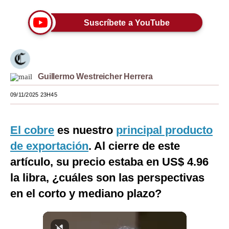
Moda
Suscríbete a YouTube
Estilos
Mundo
EEUU
Guillermo Westreicher Herrera
09/11/2025 23H45
México
España
El cobre
es nuestro
principal producto
Internacional
de exportación
. Al cierre de este
Tecnología
artículo, su precio estaba en US$ 4.96
la libra, ¿cuáles son las perspectivas
Club del Suscriptor
en el corto y mediano plazo?
Mix
G de Gestión