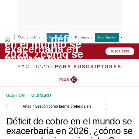
Últimas Noticias
Empresas G
Empresas
G de Gestión
Finanzas
Lo último
Peru Quiosco
SUSCRÍBETE
Portada
EXCLUSIVO PARA SUSCRIPTORES
Empresas
PLUS
G
Management & Empleo
GESTION
>
TU DINERO
Economía
Añadir
Gestión
como fuente preferida en
Mercados
Déficit de cobre en el mundo se
Perú
exacerbaría en 2026, ¿cómo se
Política