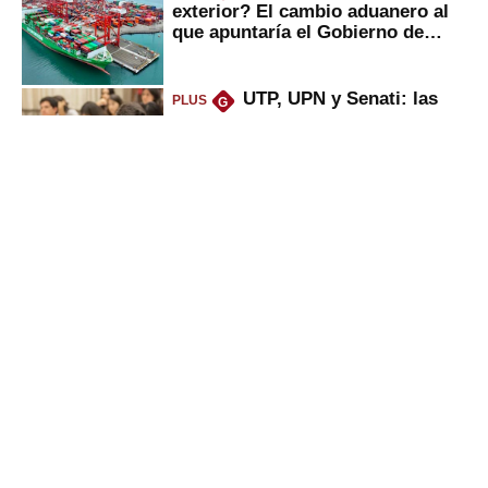
exterior? El cambio aduanero al
que apuntaría el Gobierno de
Fujimori
UTP, UPN y Senati: las
PLUS
G
razones por la que los capitalinos
las prefieren para estudiar
Sunat: César Luna, el
PLUS
G
primer jefe en Gobierno de
Fujimori, ¿qué 4 tareas se
marcan urgentes?
Alicorp: qué ganó con la
PLUS
G
compra del negocio de Unilever
en Colombia
Gestión
Director Periodístico (e)
VÍCTOR MELGAREJO