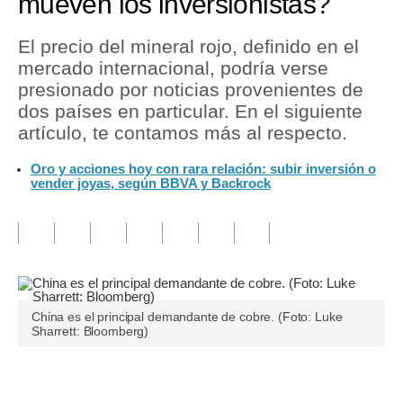
mueven los inversionistas?
Tu Dinero
El precio del mineral rojo, definido en el
mercado internacional, podría verse
Finanzas Personales
presionado por noticias provenientes de
Inmobiliarias
dos países en particular. En el siguiente
artículo, te contamos más al respecto.
Plus G
Oro y acciones hoy con rara relación: subir inversión o
Opinión
vender joyas, según BBVA y Backrock
Editorial
Pregunta de hoy
Blogs
China es el principal demandante de cobre. (Foto: Luke
Tendencias
Sharrett: Bloomberg)
Lujo
Únete a nuestro canal
Viajes