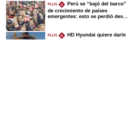
Perú se “bajó del barco”
PLUS
G
de crecimiento de países
emergentes: esto se perdió desde
2022
HD Hyundai quiere darle
PLUS
G
un giro a la industria naval en
Perú: los 2 grandes pasos que
daría
Peruanos que venden
PLUS
G
propiedades, reciben herencia o
utilidades: ¿cuál es su nueva
inversión clave?
Bancos se pondrán duros
PLUS
G
con empresas por culpa de El
Niño, ¿por qué será bueno para
ahorristas?
Gestión