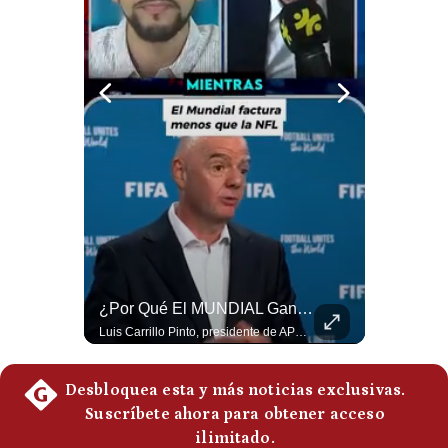
Notas Contratadas
Podcast
Gestión TV
Videos
Fotogalerías
gestion.pe
¿quiénes
Guerra Con Irán Agota El 61% De Los Interceptores Patriot De EE.UU. | #radar24
¿Por Qué El MUNDIAL Gana Menos Que La NFL? | #EnClaveEconómica
Somos?
Estados Unidos habría disparado más de 1,000 misiles Tomahawk durante la guerra contra Irán y que sus reservas podrían no recuperar los niveles anteriores hasta 2030 o 2031. Washington y sus aliados habrían utilizado hasta el 61% de sus interceptores Patriot. #EstadosUnidos #Tomahawk #Iran #Misiles #Patriot #Geopolitica #NoticiasInternacionales #Guerra #Shorts 👉 Suscríbete y activa la campana para no perderte nuestro análisis diario. 🌎 Síguenos en nuestras redes sociales: 📌 Web oficial: https://gestion.pe/mundo/ 📌 LinkedIn: http://bit.ly/3HYIET0 📌 X (Twitter): http://bit.ly/4noZtX9 📌 TikTok: http://bit.ly/4evB6TO
Luis Carrillo Pinto, presidente de APEMD,compara el negocio de la Copa del Mundo con las principales ligas estadounidenses: la FIFA recauda alrededor de US$15,000 millones en cuatro años, mientras que la NFL genera cerca de US$20,000 millones en solo un año. El Presidente de la Asociación Peruana de Marketing Deportivo explica los planes de Infantino para vender el 20% de una nueva empresa encargada de los activos comerciales del Mundial. #FIFA #NFL #MarketingDeportivo #LuisCarrilloPinto #APEMD #Mundial #Futbol #Deportes #Negocios #Shorts 👉 Suscríbete y activa la campana para no perderte nuestro análisis diario. 🌎 Síguenos en nuestras redes sociales: 📌 Web oficial: https://gestion.pe/mundo/ 📌 LinkedIn: http://bit.ly/3HYIET0 📌 X (Twitter): http://bit.ly/4noZtX9 📌 TikTok: http://bit.ly/4evB6TO
Términos
Y
Condiciones
Política
De
Privacidad