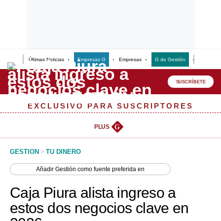
Últimas Noticias
Empresas G
Empresas
G de Gestión
Finanzas
Lo último
Peru Quiosco
SUSCRÍBETE
Portada
EXCLUSIVO PARA SUSCRIPTORES
Empresas
PLUS
G
Management & Empleo
GESTION
>
TU DINERO
Economía
Añadir
Gestión
como fuente preferida en
Mercados
Caja Piura alista ingreso a
Perú
estos dos negocios clave en
Política