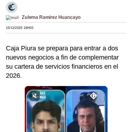
Moda
Zulema Ramirez Huancayo
Estilos
15/12/2025 18H00
Mundo
EEUU
Caja Piura se prepara para entrar a dos
México
nuevos negocios a fin de complementar
su cartera de servicios financieros en el
España
2026.
Internacional
Tecnología
Club del Suscriptor
Mix
G de Gestión