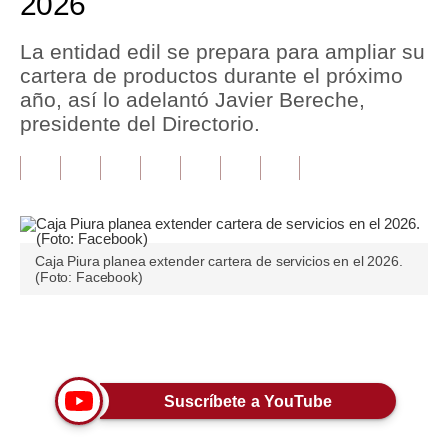
2026
Tu Dinero
La entidad edil se prepara para ampliar su
cartera de productos durante el próximo
Finanzas Personales
año, así lo adelantó Javier Bereche,
Inmobiliarias
presidente del Directorio.
Plus G
Opinión
Editorial
Caja Piura planea extender cartera de servicios en el 2026.
(Foto: Facebook)
Pregunta de hoy
Blogs
Únete a nuestro canal
Tendencias
Lujo
Suscríbete a YouTube
Viajes