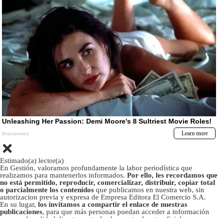
Estimado(a) lector(a)
En Gestión, valoramos profundamente la labor periodística que
realizamos para mantenerlos informados.
Por ello, les recordamos que
no está permitido, reproducir, comercializar, distribuir, copiar total
o parcialmente los contenidos
que publicamos en nuestra web, sin
autorizacion previa y expresa de Empresa Editora El Comercio S.A.
En su lugar,
los invitamos a compartir el enlace de nuestras
publicaciones
, para que más personas puedan acceder a información