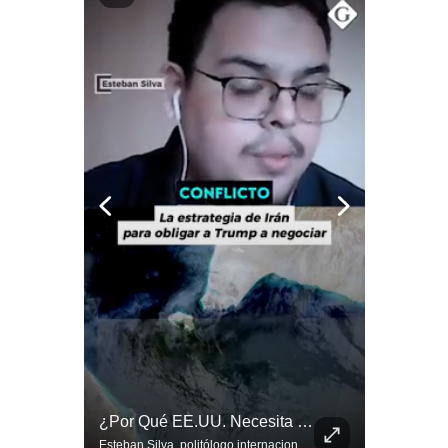
Notas Contratadas
Podcast
Gestión TV
Videos
Fotogalerías
gestion.pe
¿quiénes
Somos?
Términos
Y
Condiciones
Política
Abelardo De La Espriella Se Reúne Con Javier Milei En Cali | Gestión Mundo
¿Por Qué EE.UU. Necesita Desesperadamente Al Golfo? | Gestión Mundo
De
Privacidad
El presidente electo de Colombia, Abelardo de la Espriella, sostuvo una reunión bilateral en Cali con el mandatario argentino Javier Milei. El encuentro se dio pocas horas antes de la ceremonia de investidura presidencial para el periodo 2026-2030, marcando el inicio de una nueva alianza estratégica regional. #DeLaEspriella #JavierMilei #Colombia #Argentina #PoliticaLatina #Shorts 👉 Suscríbete y activa la campana para no perderte nuestro análisis diario. 🌎 Síguenos en nuestras redes sociales: 📌 Web oficial: https://gestion.pe/mundo/ 📌 LinkedIn: http://bit.ly/3HYIET0 📌 X (Twitter): http://bit.ly/4noZtX9 📌 TikTok: http://bit.ly/4evB6TO
Esteban Silva, politólogo internacional, explica que Estados Unidos necesita el apoyo territorial y marítimo de sus aliados del Golfo para operar cerca de Irán. Según su análisis, Teherán busca amenazar su estabilidad energética y económica para que estos gobiernos presionen a Washington y lo obliguen a negociar. #Iran #EEUU #Geopolitica #NoticiasInternacionales #Shorts 👉 Suscríbete y activa la campana para no perderte nuestro análisis diario. 🌎 Síguenos en nuestras redes sociales: 📌 Web oficial: https://gestion.pe/mundo/ 📌 LinkedIn: http://bit.ly/3HYIET0 📌 X (Twitter): http://bit.ly/4noZtX9 📌 TikTok: http://bit.ly/4evB6TO