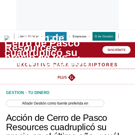
Últimas Noticias
Empresas G
Empresas
G de Gestión
Finanzas
Lo último
Peru Quiosco
SUSCRÍBETE
Portada
EXCLUSIVO PARA SUSCRIPTORES
Empresas
PLUS
G
Management & Empleo
GESTION
>
TU DINERO
Economía
Añadir
Gestión
como fuente preferida en
Mercados
Acción de Cerro de Pasco
Perú
Resources cuadruplicó su
Política