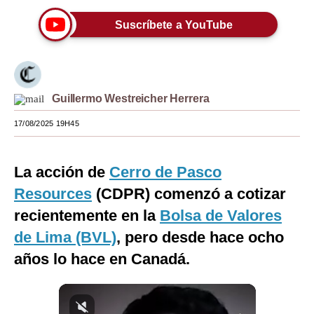
Moda
Suscríbete a YouTube
Estilos
Mundo
Guillermo Westreicher Herrera
EEUU
17/08/2025 19H45
México
España
La acción de
Cerro de Pasco
Internacional
Resources
(CDPR) comenzó a cotizar
recientemente en la
Bolsa de Valores
Tecnología
de Lima (BVL)
, pero desde hace ocho
Club del Suscriptor
años lo hace en Canadá.
Mix
G de Gestión