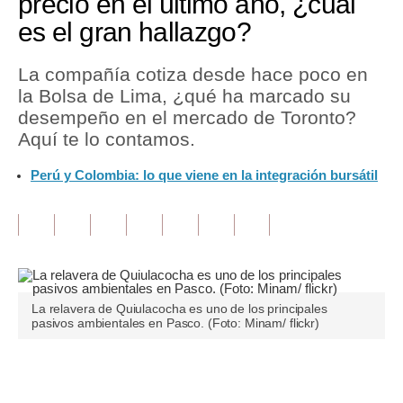
precio en el último año, ¿cuál
es el gran hallazgo?
Tu Dinero
Finanzas Personales
La compañía cotiza desde hace poco en
la Bolsa de Lima, ¿qué ha marcado su
Inmobiliarias
desempeño en el mercado de Toronto?
Aquí te lo contamos.
Plus G
Perú y Colombia: lo que viene en la integración bursátil
Opinión
Editorial
Pregunta de hoy
Blogs
La relavera de Quiulacocha es uno de los principales
Tendencias
pasivos ambientales en Pasco. (Foto: Minam/ flickr)
Lujo
Únete a nuestro canal
Viajes