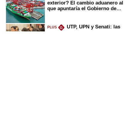
exterior? El cambio aduanero al
que apuntaría el Gobierno de
Fujimori
UTP, UPN y Senati: las
PLUS
G
razones por la que los capitalinos
las prefieren para estudiar
Alicorp: qué ganó con la
PLUS
G
compra del negocio de Unilever
en Colombia
Sunat: César Luna, el
PLUS
G
primer jefe en Gobierno de
Fujimori, ¿qué 4 tareas se
marcan urgentes?
Gestión
Director Periodístico (e)
VÍCTOR MELGAREJO