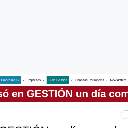
Empresas G
Empresas
G de Gestión
Finanzas Personales
Newsletters