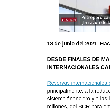
Podcast
Gestión TV
Videos
Fotogalerías
18 de junio del 2021. Ha
gestion.pe
DESDE FINALES DE M
¿quiénes
INTERNACIONALES CAEN
Somos?
Términos
Y
Reservas internacionales
Condiciones
principalmente, a la reduc
Política
De
sistema financiero y a las
Privacidad
millones, del BCR para enf
Politica