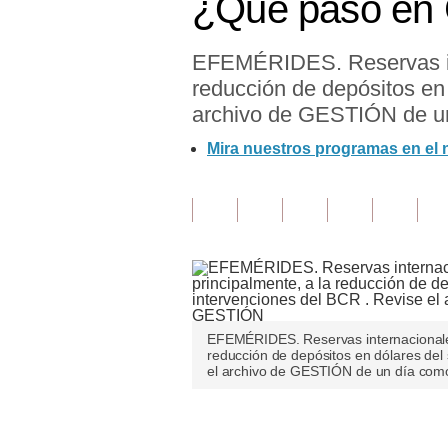
¿Qué pasó en 
Finanzas Personales
EFEMÉRIDES. Reservas int
Inmobiliarias
reducción de depósitos en 
Plus G
archivo de GESTIÓN de un
Opinión
Mira nuestros programas en el
Editorial
Pregunta de hoy
Blogs
Tendencias
EFEMÉRIDES. Reservas internacionales
Lujo
reducción de depósitos en dólares del 
el archivo de GESTIÓN de un día co
Viajes
Moda
Únete a nuestro canal