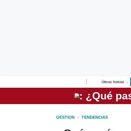
Lo último
Peru Quiosco
Portada
Empresas
Management & Empleo
Economía
Últimas Noticias
Mercados
Perú
Política
GESTION
>
TENDENCIAS
Tu Dinero