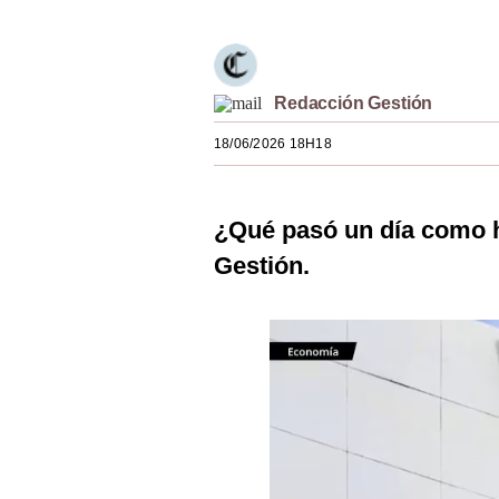
Estilos
Mundo
Redacción Gestión
EEUU
18/06/2026 18H18
México
España
¿Qué pasó un día como h
Internacional
Gestión.
Tecnología
Club del Suscriptor
Mix
G de Gestión
Notas Contratadas