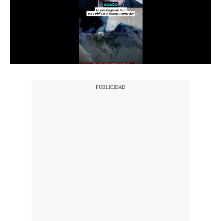
Notas Contratadas
Podcast
Gestión TV
Videos
Fotogalerías
gestion.pe
¿quiénes
Somos?
Términos
Y
Condiciones
Política
De
Privacidad