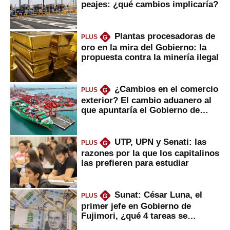
peajes: ¿qué cambios implicaría?
Plantas procesadoras de
PLUS
G
oro en la mira del Gobierno: la
propuesta contra la minería ilegal
¿Cambios en el comercio
PLUS
G
exterior? El cambio aduanero al
que apuntaría el Gobierno de
Fujimori
UTP, UPN y Senati: las
PLUS
G
razones por la que los capitalinos
las prefieren para estudiar
Sunat: César Luna, el
PLUS
G
primer jefe en Gobierno de
Fujimori, ¿qué 4 tareas se
marcan urgentes?