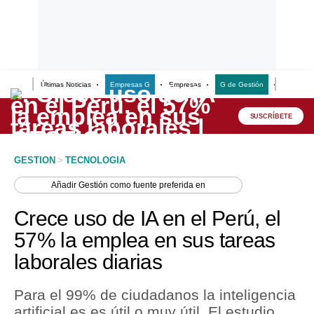
Últimas Noticias
Empresas G
Empresas
G de Gestión
Finanzas
Lo último
Peru Quiosco
SUSCRÍBETE
Portada
GESTION
>
TECNOLOGIA
Empresas
Añadir
Gestión
como fuente preferida en
Management & Empleo
Crece uso de IA en el Perú, el
Economía
57% la emplea en sus tareas
laborales diarias
Mercados
Perú
Para el 99% de ciudadanos la inteligencia
artificial es es útil o muy útil. El estudio
Política