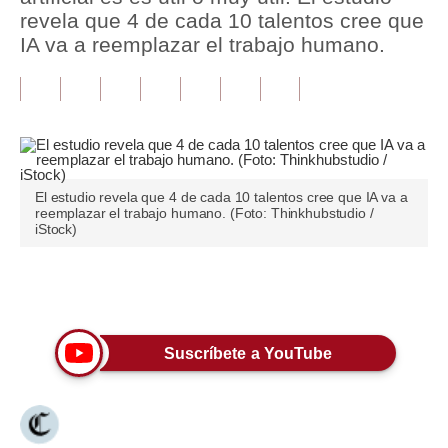
revela que 4 de cada 10 talentos cree que
Tu Dinero
IA va a reemplazar el trabajo humano.
Finanzas Personales
Inmobiliarias
Plus G
Opinión
El estudio revela que 4 de cada 10 talentos cree que IA va a
reemplazar el trabajo humano. (Foto: Thinkhubstudio /
iStock)
Editorial
Pregunta de hoy
Únete a nuestro canal
Blogs
Suscríbete a YouTube
Tendencias
Lujo
Viajes