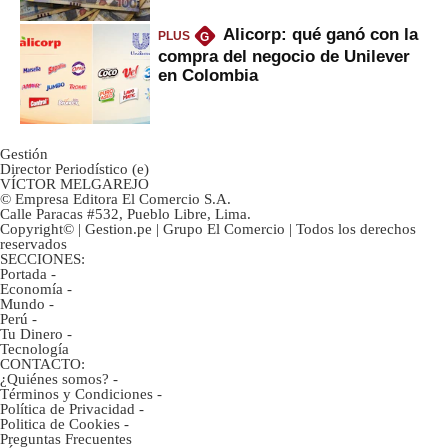
Alicorp: qué ganó con la
PLUS
G
compra del negocio de Unilever
en Colombia
Gestión
Director Periodístico (e)
VÍCTOR MELGAREJO
© Empresa Editora El Comercio S.A.
Calle Paracas #532, Pueblo Libre, Lima.
Copyright© | Gestion.pe | Grupo El Comercio | Todos los derechos
reservados
SECCIONES:
Portada
-
Economía
-
Mundo
-
Perú
-
Tu Dinero
-
Tecnología
CONTACTO:
¿Quiénes somos?
-
Términos y Condiciones
-
Política de Privacidad
-
Politica de Cookies
-
Preguntas Frecuentes