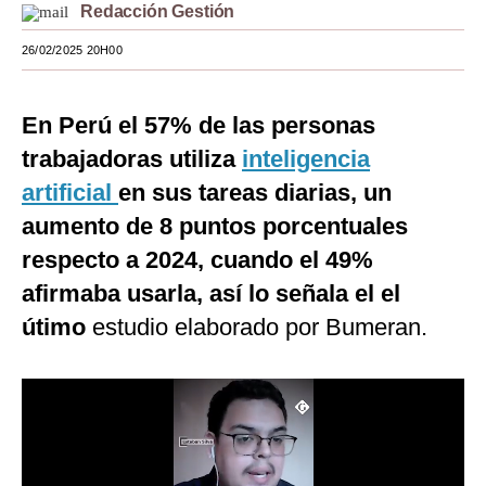
Redacción Gestión
Moda
26/02/2025 20H00
Estilos
Mundo
En Perú el 57% de las personas
trabajadoras utiliza
inteligencia
EEUU
artificial
en sus tareas diarias, un
México
aumento de 8 puntos porcentuales
España
respecto a 2024, cuando el 49%
afirmaba usarla, así lo señala el el
Internacional
útimo
estudio elaborado por Bumeran.
Tecnología
Club del Suscriptor
Mix
G de Gestión