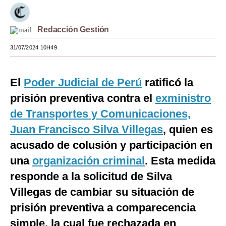
Moda
Redacción Gestión
Estilos
31/07/2024 10H49
Mundo
EEUU
El
Poder Judicial de Perú
ratificó la
México
prisión preventiva contra el
exministro
de Transportes y Comunicaciones,
España
Juan Francisco Silva Villegas
, quien es
Internacional
acusado de colusión y participación en
Tecnología
una
organización criminal
. Esta medida
responde a la solicitud de Silva
Club del Suscriptor
Villegas de cambiar su situación de
Mix
prisión preventiva a comparecencia
G de Gestión
simple, la cual fue rechazada en