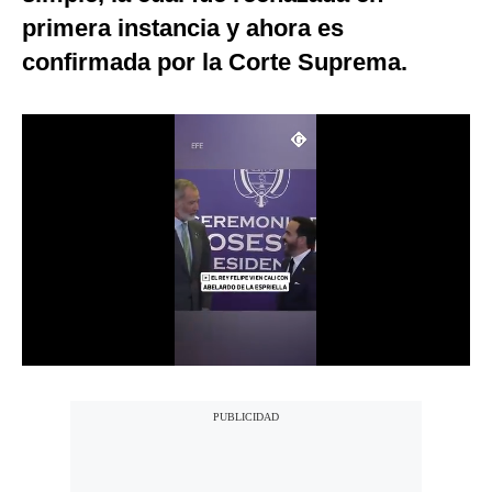
primera instancia y ahora es
Notas Contratadas
confirmada por la Corte Suprema.
Podcast
Gestión TV
Videos
Fotogalerías
gestion.pe
¿quiénes
Somos?
Términos
Y
Condiciones
Política
De
Privacidad