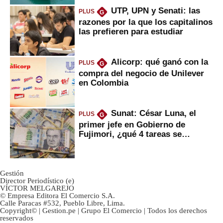
UTP, UPN y Senati: las
PLUS
G
razones por la que los capitalinos
las prefieren para estudiar
Alicorp: qué ganó con la
PLUS
G
compra del negocio de Unilever
en Colombia
Sunat: César Luna, el
PLUS
G
primer jefe en Gobierno de
Fujimori, ¿qué 4 tareas se
marcan urgentes?
Gestión
Director Periodístico (e)
VÍCTOR MELGAREJO
© Empresa Editora El Comercio S.A.
Calle Paracas #532, Pueblo Libre, Lima.
Copyright© | Gestion.pe | Grupo El Comercio | Todos los derechos
reservados