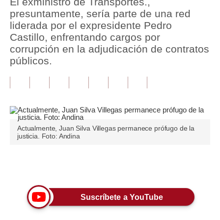
El exministro de Transportes.,
presuntamente, sería parte de una red
Tu Dinero
liderada por el expresidente Pedro
Castillo, enfrentando cargos por
Finanzas Personales
corrupción en la adjudicación de contratos
Inmobiliarias
públicos.
Plus G
Opinión
Editorial
Actualmente, Juan Silva Villegas permanece prófugo de la
justicia. Foto: Andina
Pregunta de hoy
Blogs
Únete a nuestro canal
Tendencias
Lujo
Suscríbete a YouTube
Viajes