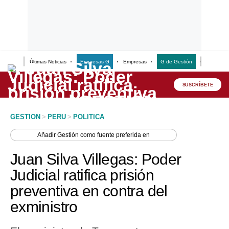
Últimas Noticias
Empresas G
Empresas
G de Gestión
Finanzas
Lo último
Peru Quiosco
SUSCRÍBETE
Portada
GESTION
>
PERU
>
POLITICA
Empresas
Añadir
Gestión
como fuente preferida en
Management & Empleo
Juan Silva Villegas: Poder
Economía
Judicial ratifica prisión
preventiva en contra del
Mercados
exministro
Perú
Política