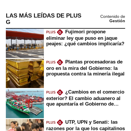
LAS MÁS LEÍDAS DE PLUS
Contenido de
G
Gestión
Fujimori propone
PLUS
G
eliminar ley que puso en jaque
peajes: ¿qué cambios implicaría?
Plantas procesadoras de
PLUS
G
oro en la mira del Gobierno: la
propuesta contra la minería ilegal
¿Cambios en el comercio
PLUS
G
exterior? El cambio aduanero al
que apuntaría el Gobierno de
Fujimori
UTP, UPN y Senati: las
PLUS
G
razones por la que los capitalinos