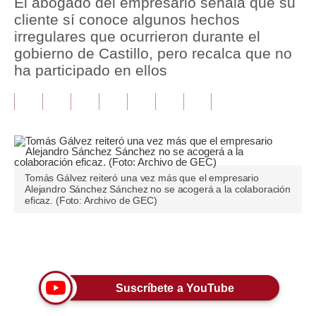
El abogado del empresario señala que su
cliente sí conoce algunos hechos
Tu Dinero
irregulares que ocurrieron durante el
gobierno de Castillo, pero recalca que no
Finanzas Personales
ha participado en ellos
Inmobiliarias
Plus G
Opinión
Editorial
Tomás Gálvez reiteró una vez más que el empresario
Alejandro Sánchez Sánchez no se acogerá a la colaboración
Pregunta de hoy
eficaz. (Foto: Archivo de GEC)
Blogs
Únete a nuestro canal
Tendencias
Lujo
Suscríbete a YouTube
Viajes