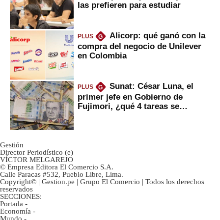
las prefieren para estudiar
Alicorp: qué ganó con la
PLUS
G
compra del negocio de Unilever
en Colombia
Sunat: César Luna, el
PLUS
G
primer jefe en Gobierno de
Fujimori, ¿qué 4 tareas se
marcan urgentes?
Gestión
Director Periodístico (e)
VÍCTOR MELGAREJO
© Empresa Editora El Comercio S.A.
Calle Paracas #532, Pueblo Libre, Lima.
Copyright© | Gestion.pe | Grupo El Comercio | Todos los derechos
reservados
SECCIONES:
Portada
-
Economía
-
Mundo
-