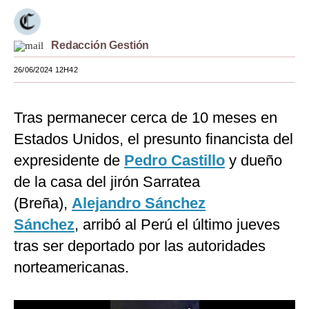
Moda
Redacción Gestión
Estilos
26/06/2024 12H42
Mundo
EEUU
Tras permanecer cerca de 10 meses en
México
Estados Unidos, el presunto financista del
expresidente de
Pedro Castillo
y dueño
España
de la casa del jirón Sarratea
Internacional
(Breña),
Alejandro Sánchez
Tecnología
Sánchez
, arribó al Perú el último jueves
Club del Suscriptor
tras ser deportado por las autoridades
norteamericanas.
Mix
G de Gestión