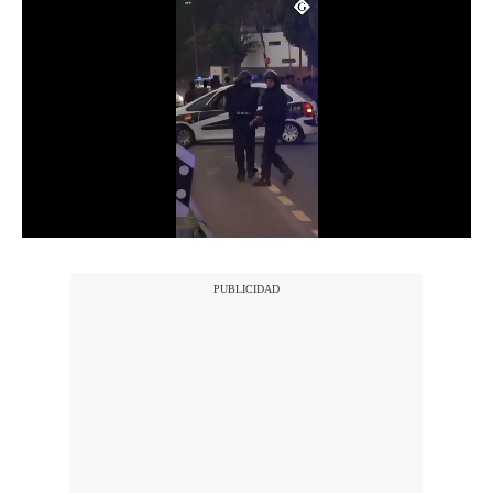
Notas Contratadas
Podcast
Gestión TV
Videos
Fotogalerías
gestion.pe
¿quiénes
Somos?
Términos
Y
Condiciones
Política
De
Privacidad