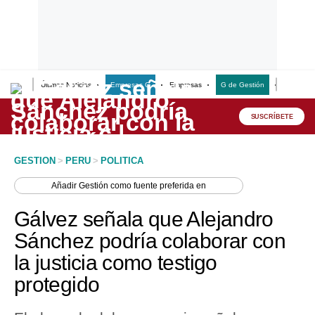
Últimas Noticias
Empresas G
Empresas
G de Gestión
Finanzas
Lo último
Peru Quiosco
SUSCRÍBETE
Portada
GESTION
>
PERU
>
POLITICA
Empresas
Añadir
Gestión
como fuente preferida en
Management & Empleo
Gálvez señala que Alejandro
Economía
Sánchez podría colaborar con
la justicia como testigo
Mercados
protegido
Perú
Política