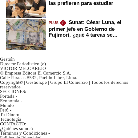
las prefieren para estudiar
Sunat: César Luna, el
PLUS
G
primer jefe en Gobierno de
Fujimori, ¿qué 4 tareas se
marcan urgentes?
Gestión
Director Periodístico (e)
VÍCTOR MELGAREJO
© Empresa Editora El Comercio S.A.
Calle Paracas #532, Pueblo Libre, Lima.
Copyright© | Gestion.pe | Grupo El Comercio | Todos los derechos
reservados
SECCIONES:
Portada
-
Economía
-
Mundo
-
Perú
-
Tu Dinero
-
Tecnología
CONTACTO:
¿Quiénes somos?
-
Términos y Condiciones
-
Política de Privacidad
-