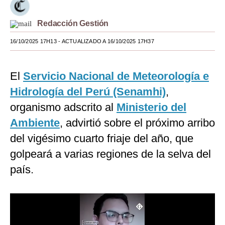
Moda
Redacción Gestión
Estilos
16/10/2025 17H13
- ACTUALIZADO A 16/10/2025 17H37
Mundo
El
Servicio Nacional de Meteorología e
EEUU
Hidrología del Perú (Senamhi)
,
México
organismo adscrito al
Ministerio del
España
Ambiente
, advirtió sobre el próximo arribo
Internacional
del vigésimo cuarto friaje del año, que
golpeará a varias regiones de la selva del
Tecnología
país.
Club del Suscriptor
Mix
G de Gestión