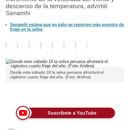
descenso de la temperatura, advirtió
Tu Dinero
Senamhi
Finanzas Personales
Senamhi estima que en julio se reporten más eventos de
friaje en la selva
Inmobiliarias
Plus G
Opinión
Editorial
Desde este sábado 18 la selva peruana afrontará el
vigésimo cuarto friaje del año. (Foto: Andina)
Pregunta de hoy
Blogs
Únete a nuestro canal
Tendencias
Suscríbete a YouTube
Lujo
Viajes