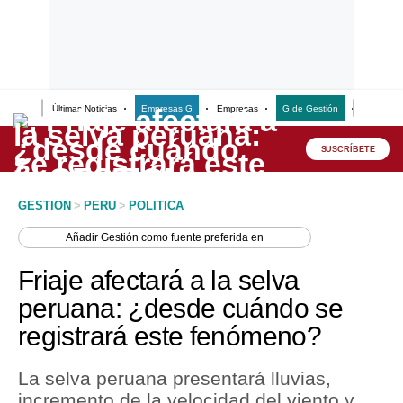
Últimas Noticias
Empresas G
Empresas
G de Gestión
Finanzas
Lo último
Peru Quiosco
SUSCRÍBETE
Portada
GESTION
>
PERU
>
POLITICA
Empresas
Añadir
Gestión
como fuente preferida en
Management & Empleo
Friaje afectará a la selva
Economía
peruana: ¿desde cuándo se
registrará este fenómeno?
Mercados
Perú
La selva peruana presentará lluvias,
incremento de la velocidad del viento y
Política