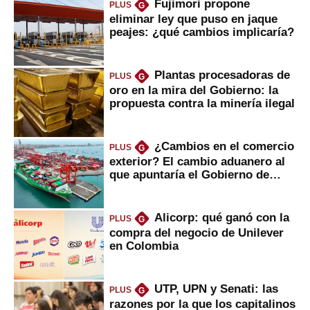
Fujimori propone
PLUS
G
eliminar ley que puso en jaque
peajes: ¿qué cambios implicaría?
Plantas procesadoras de
PLUS
G
oro en la mira del Gobierno: la
propuesta contra la minería ilegal
¿Cambios en el comercio
PLUS
G
exterior? El cambio aduanero al
que apuntaría el Gobierno de
Fujimori
Alicorp: qué ganó con la
PLUS
G
compra del negocio de Unilever
en Colombia
UTP, UPN y Senati: las
PLUS
G
razones por la que los capitalinos