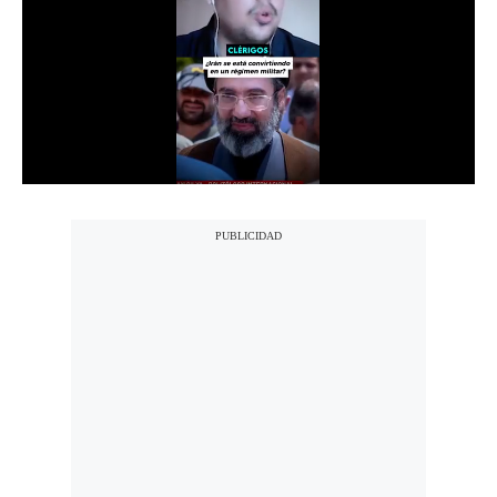
Notas Contratadas
Podcast
Gestión TV
Videos
Fotogalerías
gestion.pe
¿quiénes
Somos?
Términos
Y
Condiciones
Política
De
Privacidad