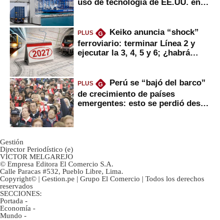
uso de tecnología de EE.UU. en
mercancías
Keiko anuncia “shock”
PLUS
G
ferroviario: terminar Línea 2 y
ejecutar la 3, 4, 5 y 6; ¿habrá
avances?
Perú se “bajó del barco”
PLUS
G
de crecimiento de países
emergentes: esto se perdió desde
2022
Gestión
Director Periodístico (e)
VÍCTOR MELGAREJO
© Empresa Editora El Comercio S.A.
Calle Paracas #532, Pueblo Libre, Lima.
Copyright© | Gestion.pe | Grupo El Comercio | Todos los derechos
reservados
SECCIONES:
Portada
-
Economía
-
Mundo
-