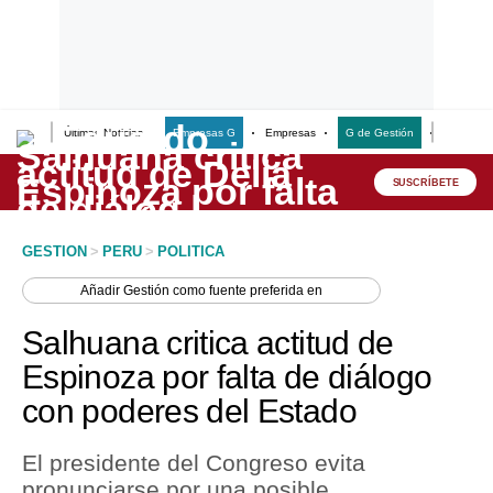
Últimas Noticias
Empresas G
Empresas
G de Gestión
Finanzas
Lo último
Peru Quiosco
SUSCRÍBETE
Portada
GESTION
>
PERU
>
POLITICA
Empresas
Añadir
Gestión
como fuente preferida en
Management & Empleo
Salhuana critica actitud de
Economía
Espinoza por falta de diálogo
con poderes del Estado
Mercados
Perú
El presidente del Congreso evita
pronunciarse por una posible
Política