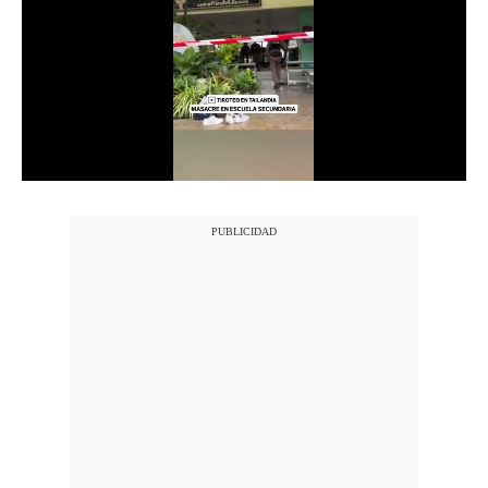
Notas Contratadas
Podcast
Gestión TV
Videos
Fotogalerías
gestion.pe
¿quiénes
Somos?
Términos
Y
Condiciones
Política
De
Privacidad