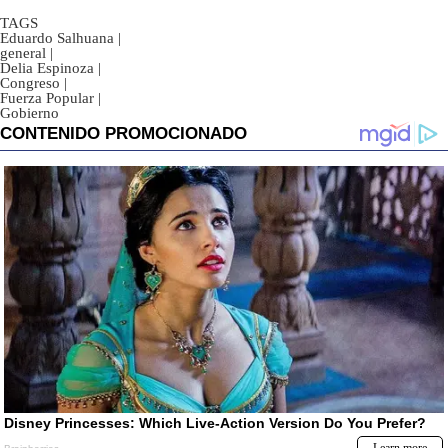
TAGS
Eduardo Salhuana
|
general
|
Delia Espinoza
|
Congreso
|
Fuerza Popular
|
Gobierno