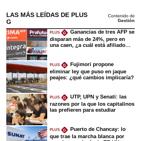
LAS MÁS LEÍDAS DE PLUS
Contenido de
G
Gestión
Ganancias de tres AFP se
PLUS
G
disparan más de 24%, pero en
una caen, ¿a cuál está afiliado
usted?
Fujimori propone
PLUS
G
eliminar ley que puso en jaque
peajes: ¿qué cambios implicaría?
UTP, UPN y Senati: las
PLUS
G
razones por la que los capitalinos
las prefieren para estudiar
Puerto de Chancay: lo
PLUS
G
que trae la marcha blanca por