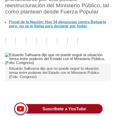
reestructuración del Ministerio Público, tal
Tu Dinero
como plantean desde Fuerza Popular
Finanzas Personales
Fiscal de la Nación: Hay 34 denuncias contra Boluarte
pero, no se le llama para declarar por todas
Inmobiliarias
Plus G
Opinión
Editorial
Eduardo Salhuana dijo que no puede seguir la situación
Pregunta de hoy
tensa entre poderes del Estado con el Ministerio Público.
(Foto: Congreso)
Blogs
Tendencias
Únete a nuestro canal
Lujo
Suscríbete a YouTube
Viajes