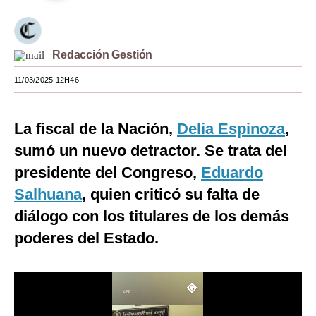
Moda
Estilos
Redacción Gestión
Mundo
11/03/2025 12H46
EEUU
La fiscal de la Nación,
Delia Espinoza
,
México
sumó un nuevo detractor. Se trata del
España
presidente del Congreso,
Eduardo
Internacional
Salhuana
, quien criticó su falta de
diálogo con los titulares de los demás
Tecnología
poderes del Estado.
Club del Suscriptor
Mix
G de Gestión