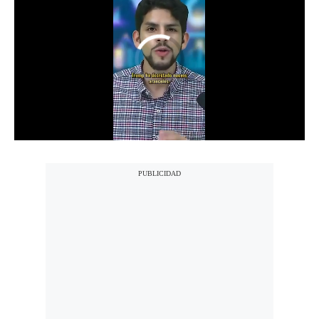
Notas Contratadas
Podcast
Gestión TV
Videos
Fotogalerías
gestion.pe
¿quiénes
Somos?
Términos
Y
Condiciones
Política
De
Privacidad