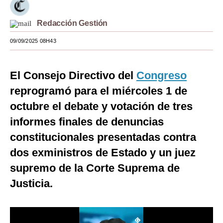
Moda
Redacción Gestión
Estilos
09/09/2025 08H43
Mundo
El Consejo Directivo del
Congreso
EEUU
reprogramó para el miércoles 1 de
México
octubre el debate y votación de tres
España
informes finales de denuncias
Internacional
constitucionales presentadas contra
dos exministros de Estado y un juez
Tecnología
supremo de la Corte Suprema de
Club del Suscriptor
Justicia.
Mix
G de Gestión