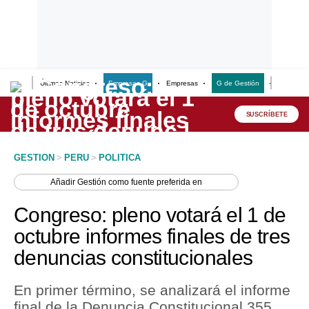
Últimas Noticias
Empresas G
Empresas
G de Gestión
Finanzas
Lo último
Peru Quiosco
SUSCRÍBETE
Portada
GESTION
>
PERU
>
POLITICA
Empresas
Añadir
Gestión
como fuente preferida en
Management & Empleo
Congreso: pleno votará el 1 de
Economía
octubre informes finales de tres
denuncias constitucionales
Mercados
Perú
En primer término, se analizará el informe
final de la Denuncia Constitucional 355,
Política