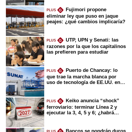
Fujimori propone
PLUS
G
eliminar ley que puso en jaque
peajes: ¿qué cambios implicaría?
UTP, UPN y Senati: las
PLUS
G
razones por la que los capitalinos
las prefieren para estudiar
Puerto de Chancay: lo
PLUS
G
que trae la marcha blanca por
uso de tecnología de EE.UU. en
mercancías
Keiko anuncia “shock”
PLUS
G
ferroviario: terminar Línea 2 y
ejecutar la 3, 4, 5 y 6; ¿habrá
avances?
Bancos se pondrán duros
PLUS
G