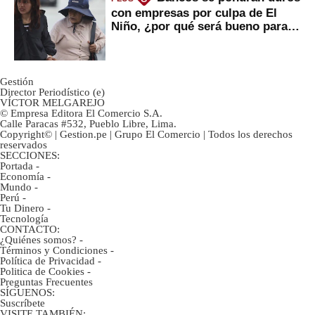
con empresas por culpa de El
Niño, ¿por qué será bueno para
ahorristas?
Gestión
Director Periodístico (e)
VÍCTOR MELGAREJO
© Empresa Editora El Comercio S.A.
Calle Paracas #532, Pueblo Libre, Lima.
Copyright© | Gestion.pe | Grupo El Comercio | Todos los derechos
reservados
SECCIONES:
Portada
-
Economía
-
Mundo
-
Perú
-
Tu Dinero
-
Tecnología
CONTACTO:
¿Quiénes somos?
-
Términos y Condiciones
-
Política de Privacidad
-
Politica de Cookies
-
Preguntas Frecuentes
SÍGUENOS:
Suscríbete
VISITE TAMBIÉN: