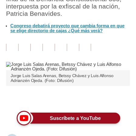
interpuesta por la exfiscal de la nación,
Tu Dinero
Patricia Benavides.
Finanzas Personales
Congreso debatirá proyecto que cambia forma en que
se elige directorio de cajas ¿Qué más verá?
Inmobiliarias
Plus G
Opinión
Editorial
Jorge Luis Salas Arenas, Betssy Chávez y Luis Alfonso
Adrianzén Ojeda. (Foto: Difusión)
Pregunta de hoy
Blogs
Únete a nuestro canal
Tendencias
Suscríbete a YouTube
Lujo
Viajes