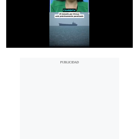
Notas Contratadas
Podcast
Gestión TV
Videos
Fotogalerías
gestion.pe
¿quiénes
Somos?
Términos
Y
Condiciones
Política
De
Privacidad