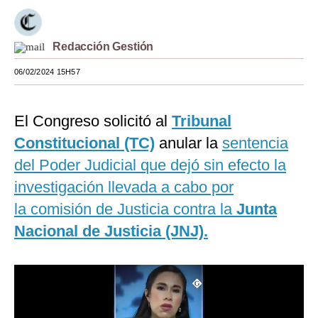
Moda
Redacción Gestión
Estilos
06/02/2024 15H57
Mundo
EEUU
El Congreso solicitó al
Tribunal
México
Constitucional (TC)
anular la
sentencia
del Poder Judicial que dejó sin efecto la
España
investigación llevada a cabo por
Internacional
la
comisión de Justicia
contra la
Junta
Tecnología
Nacional de Justicia (JNJ).
Club del Suscriptor
Mix
G de Gestión