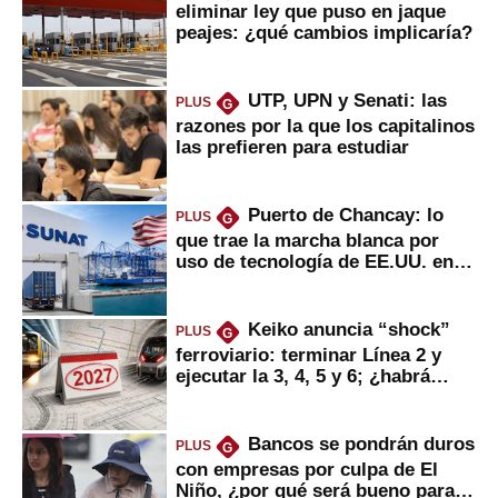
eliminar ley que puso en jaque
peajes: ¿qué cambios implicaría?
UTP, UPN y Senati: las
PLUS
G
razones por la que los capitalinos
las prefieren para estudiar
Puerto de Chancay: lo
PLUS
G
que trae la marcha blanca por
uso de tecnología de EE.UU. en
mercancías
Keiko anuncia “shock”
PLUS
G
ferroviario: terminar Línea 2 y
ejecutar la 3, 4, 5 y 6; ¿habrá
avances?
Bancos se pondrán duros
PLUS
G
con empresas por culpa de El
Niño, ¿por qué será bueno para