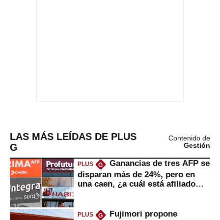
LAS MÁS LEÍDAS DE PLUS
Contenido de
G
Gestión
Ganancias de tres AFP se
PLUS
G
disparan más de 24%, pero en
una caen, ¿a cuál está afiliado
usted?
Fujimori propone
PLUS
G