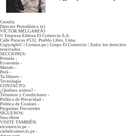
ahorristas?
Gestión
Director Periodístico (e)
VÍCTOR MELGAREJO
© Empresa Editora El Comercio S.A.
Calle Paracas #532, Pueblo Libre, Lima.
Copyright© | Gestion.pe | Grupo El Comercio | Todos los derechos
reservados
SECCIONES:
Portada
-
Economía
-
Mundo
-
Perú
-
Tu Dinero
-
Tecnología
CONTACTO:
¿Quiénes somos?
-
Términos y Condiciones
-
Política de Privacidad
-
Politica de Cookies
-
Preguntas Frecuentes
SÍGUENOS:
Suscríbete
VISITE TAMBIÉN:
elcomercio.pe
-
clubelcomercio.pe
-
depor.com
-