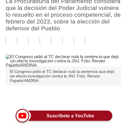
La Procuraduría del Parlamento considera
que la decisión del Poder Judicial vulnera
Tu Dinero
lo resuelto en el proceso competencial, de
febrero del 2023, sobre la elección del
Finanzas Personales
defensor del Pueblo
Inmobiliarias
Plus G
Opinión
Editorial
El Congreso pidió al TC declarar nula la sentencia que dejó
sin efecto investigación contra la JNJ. Foto: Renato
Pregunta de hoy
Pajuelo/ANDINA.
Blogs
Únete a nuestro canal
Tendencias
Lujo
Suscríbete a YouTube
Viajes