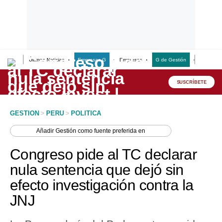
Últimas Noticias
Empresas G
Empresas
G de Gestión
Finanzas
Lo último
Peru Quiosco
SUSCRÍBETE
Portada
GESTION
>
PERU
>
POLITICA
Empresas
Añadir
Gestión
como fuente preferida en
Management & Empleo
Congreso pide al TC declarar
Economía
nula sentencia que dejó sin
efecto investigación contra la
Mercados
JNJ
Perú
Política