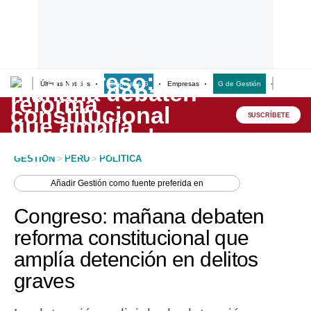
Últimas Noticias
Empresas G
Empresas
G de Gestión
Finanzas
Lo último
Peru Quiosco
SUSCRÍBETE
Portada
GESTION
>
PERU
>
POLITICA
Empresas
Añadir
Gestión
como fuente preferida en
Management & Empleo
Congreso: mañana debaten
Economía
reforma constitucional que
amplía detención en delitos
Mercados
graves
Perú
Política