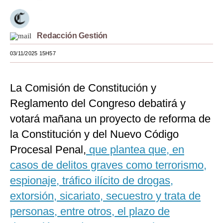
Moda
Estilos
Redacción Gestión
03/11/2025 15H57
Mundo
EEUU
La Comisión de Constitución y
México
Reglamento del Congreso debatirá y
España
votará mañana un proyecto de reforma de
la Constitución y del Nuevo Código
Internacional
Procesal Penal,
que plantea que, en
Tecnología
casos de delitos graves como terrorismo,
Club del Suscriptor
espionaje, tráfico ilícito de drogas,
extorsión, sicariato, secuestro y trata de
Mix
personas, entre otros, el plazo de
G de Gestión