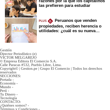
razones por la que los capitalinos
las prefieren para estudiar
Peruanos que venden
PLUS
G
propiedades, reciben herencia o
utilidades: ¿cuál es su nueva
inversión clave?
Gestión
Director Periodístico (e)
VÍCTOR MELGAREJO
© Empresa Editora El Comercio S.A.
Calle Paracas #532, Pueblo Libre, Lima.
Copyright© | Gestion.pe | Grupo El Comercio | Todos los derechos
reservados
SECCIONES:
Portada
-
Economía
-
Mundo
-
Perú
-
Tu Dinero
-
Tecnología
CONTACTO:
¿Quiénes somos?
-
Términos y Condiciones
-