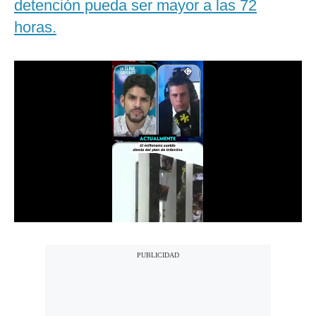
detención pueda ser mayor a las 72
Notas Contratadas
horas.
Podcast
Gestión TV
Videos
Fotogalerías
gestion.pe
¿quiénes
Somos?
Términos
Y
Condiciones
Política
De
Privacidad