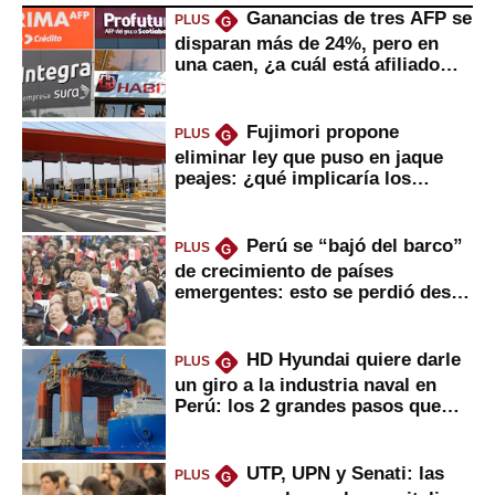
Ganancias de tres AFP se
PLUS
G
disparan más de 24%, pero en
una caen, ¿a cuál está afiliado
usted?
Fujimori propone
PLUS
G
eliminar ley que puso en jaque
peajes: ¿qué implicaría los
usuarios?
Perú se “bajó del barco”
PLUS
G
de crecimiento de países
emergentes: esto se perdió desde
2022
HD Hyundai quiere darle
PLUS
G
un giro a la industria naval en
Perú: los 2 grandes pasos que
daría
UTP, UPN y Senati: las
PLUS
G