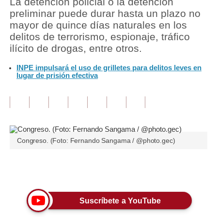
La detención policial o la detención
preliminar puede durar hasta un plazo no
Tu Dinero
mayor de quince días naturales en los
delitos de terrorismo, espionaje, tráfico
Finanzas Personales
ilícito de drogas, entre otros.
Inmobiliarias
INPE impulsará el uso de grilletes para delitos leves en
lugar de prisión efectiva
Plus G
Opinión
Editorial
Pregunta de hoy
Congreso. (Foto: Fernando Sangama / @photo.gec)
Blogs
Únete a nuestro canal
Tendencias
Lujo
Suscríbete a YouTube
Viajes