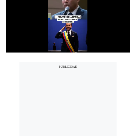
Notas Contratadas
Podcast
Gestión TV
Videos
Fotogalerías
gestion.pe
¿quiénes
Somos?
Términos
Y
Condiciones
Política
De
Privacidad