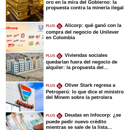
oro en la mira del Gobierno: la
propuesta contra la minería ilegal
Alicorp: qué ganó con la
PLUS
G
compra del negocio de Unilever
en Colombia
Viviendas sociales
PLUS
G
quedarían fuera del negocio de
alquiler: la propuesta del
gobierno
Oliver Stark regresa a
PLUS
G
Petroperú: lo que dice el ministro
del Minem sobre la petrolera
Deudas en Infocorp: ¿se
PLUS
G
puede pedir nuevo crédito
mientras se sale de la lista