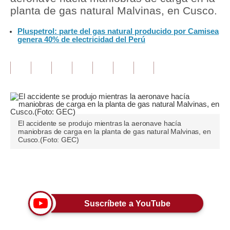
planta de gas natural Malvinas, en Cusco.
Tu Dinero
Pluspetrol: parte del gas natural producido por Camisea
genera 40% de electricidad del Perú
Finanzas Personales
Inmobiliarias
Plus G
Opinión
Editorial
El accidente se produjo mientras la aeronave hacía
maniobras de carga en la planta de gas natural Malvinas, en
Cusco.(Foto: GEC)
Pregunta de hoy
Blogs
Únete a nuestro canal
Tendencias
Suscríbete a YouTube
Lujo
Viajes