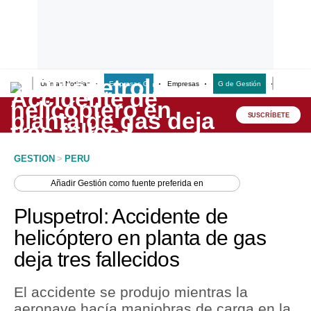
Últimas Noticias
Empresas G
Empresas
G de Gestión
Finanzas
Lo último
Peru Quiosco
SUSCRÍBETE
Portada
GESTION
>
PERU
Empresas
Añadir
Gestión
como fuente preferida en
Management & Empleo
Pluspetrol: Accidente de
Economía
helicóptero en planta de gas
deja tres fallecidos
Mercados
Perú
El accidente se produjo mientras la
aeronave hacía maniobras de carga en la
Política