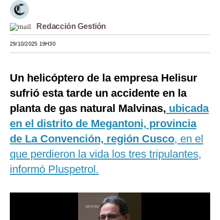
Moda
Redacción Gestión
Estilos
29/10/2025 19H30
Mundo
EEUU
Un helicóptero de la empresa Helisur
sufrió esta tarde un accidente en la
México
planta de gas natural Malvinas,
ubicada
España
en el distrito de Megantoni, provincia
Internacional
de La Convención, región Cusco
, en el
que perdieron la vida los tres tripulantes,
Tecnología
informó Pluspetrol.
Club del Suscriptor
Mix
G de Gestión