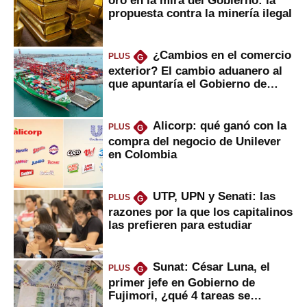
propuesta contra la minería ilegal
¿Cambios en el comercio
PLUS
G
exterior? El cambio aduanero al
que apuntaría el Gobierno de
Fujimori
Alicorp: qué ganó con la
PLUS
G
compra del negocio de Unilever
en Colombia
UTP, UPN y Senati: las
PLUS
G
razones por la que los capitalinos
las prefieren para estudiar
Sunat: César Luna, el
PLUS
G
primer jefe en Gobierno de
Fujimori, ¿qué 4 tareas se