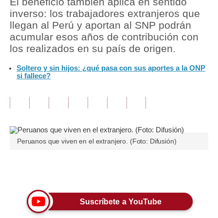
El beneficio también aplica en sentido
inverso: los trabajadores extranjeros que
Tu Dinero
llegan al Perú y aportan al SNP podrán
acumular esos años de contribución con
Finanzas Personales
los realizados en su país de origen.
Inmobiliarias
Soltero y sin hijos: ¿qué pasa con sus aportes a la ONP
si fallece?
Plus G
Opinión
Editorial
Pregunta de hoy
Peruanos que viven en el extranjero. (Foto: Difusión)
Blogs
Únete a nuestro canal
Tendencias
Lujo
Suscríbete a YouTube
Viajes