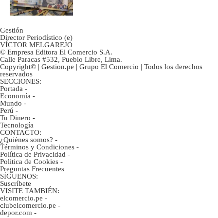
marcan urgentes?
Gestión
Director Periodístico (e)
VÍCTOR MELGAREJO
© Empresa Editora El Comercio S.A.
Calle Paracas #532, Pueblo Libre, Lima.
Copyright© | Gestion.pe | Grupo El Comercio | Todos los derechos
reservados
SECCIONES:
Portada
-
Economía
-
Mundo
-
Perú
-
Tu Dinero
-
Tecnología
CONTACTO:
¿Quiénes somos?
-
Términos y Condiciones
-
Política de Privacidad
-
Politica de Cookies
-
Preguntas Frecuentes
SÍGUENOS:
Suscríbete
VISITE TAMBIÉN:
elcomercio.pe
-
clubelcomercio.pe
-
depor.com
-