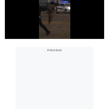
Notas Contratadas
Podcast
Gestión TV
Videos
Fotogalerías
gestion.pe
¿quiénes
Somos?
Términos
Y
Condiciones
Política
De
Privacidad