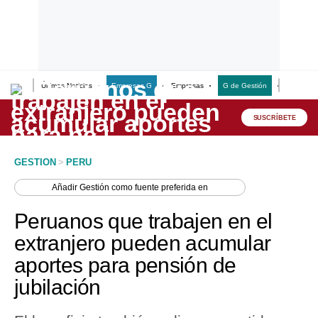
Últimas Noticias
Empresas G
Empresas
G de Gestión
Finanzas
Lo último
Peru Quiosco
SUSCRÍBETE
Portada
GESTION
>
PERU
Empresas
Añadir
Gestión
como fuente preferida en
Management & Empleo
Peruanos que trabajen en el
Economía
extranjero pueden acumular
aportes para pensión de
Mercados
jubilación
Perú
Política