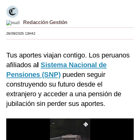
Moda
Estilos
Redacción Gestión
26/09/2025 13H42
Mundo
EEUU
Tus aportes viajan contigo. Los peruanos
México
afiliados a
l
Sistema Nacional de
España
Pensiones (SNP)
pueden seguir
construyendo su futuro desde el
Internacional
extranjero y acceder a una pensión de
Tecnología
jubilación sin perder sus aportes.
Club del Suscriptor
Mix
G de Gestión