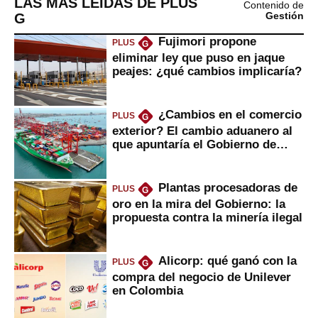
LAS MÁS LEÍDAS DE PLUS
Contenido de
G
Gestión
Fujimori propone
PLUS
G
eliminar ley que puso en jaque
peajes: ¿qué cambios implicaría?
¿Cambios en el comercio
PLUS
G
exterior? El cambio aduanero al
que apuntaría el Gobierno de
Fujimori
Plantas procesadoras de
PLUS
G
oro en la mira del Gobierno: la
propuesta contra la minería ilegal
Alicorp: qué ganó con la
PLUS
G
compra del negocio de Unilever
en Colombia