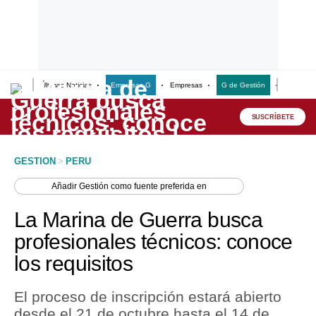
Últimas Noticias
Empresas G
Empresas
G de Gestión
Finanzas
Lo último
Peru Quiosco
SUSCRÍBETE
Portada
GESTION
>
PERU
Empresas
Añadir
Gestión
como fuente preferida en
Management & Empleo
La Marina de Guerra busca
Economía
profesionales técnicos: conoce
los requisitos
Mercados
Perú
El proceso de inscripción estará abierto
desde el 21 de octubre hasta el 14 de
Política