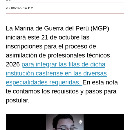
Moda
20/10/2025 14H12
Estilos
La Marina de Guerra del Perú (MGP)
Mundo
iniciará este 21 de octubre las
EEUU
inscripciones para el proceso de
asimilación de profesionales técnicos
México
2026
para integrar las filas de dicha
España
institución castrense en las diversas
Internacional
especialidades requeridas.
En esta nota
Tecnología
te contamos los requisitos y pasos para
postular.
Club del Suscriptor
Mix
G de Gestión