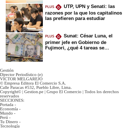
UTP, UPN y Senati: las
PLUS
G
razones por la que los capitalinos
las prefieren para estudiar
Sunat: César Luna, el
PLUS
G
primer jefe en Gobierno de
Fujimori, ¿qué 4 tareas se
marcan urgentes?
Gestión
Director Periodístico (e)
VÍCTOR MELGAREJO
© Empresa Editora El Comercio S.A.
Calle Paracas #532, Pueblo Libre, Lima.
Copyright© | Gestion.pe | Grupo El Comercio | Todos los derechos
reservados
SECCIONES:
Portada
-
Economía
-
Mundo
-
Perú
-
Tu Dinero
-
Tecnología