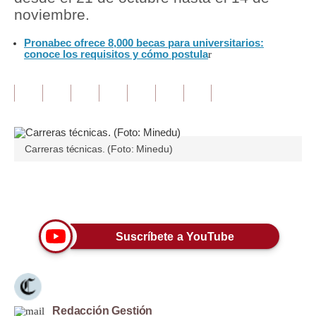
noviembre.
Tu Dinero
Pronabec ofrece 8,000 becas para universitarios:
conoce los requisitos y cómo postula
Finanzas Personales
r
Inmobiliarias
Plus G
Opinión
Carreras técnicas. (Foto: Minedu)
Editorial
Únete a nuestro canal
Pregunta de hoy
Blogs
Suscríbete a YouTube
Tendencias
Lujo
Viajes
Redacción Gestión