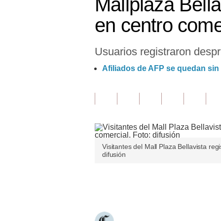
Mallplaza Bella
Finanzas Personales
en centro come
Inmobiliarias
Usuarios registraron despr
Plus G
Afiliados de AFP se quedan sin
Opinión
Editorial
Pregunta de hoy
Blogs
Visitantes del Mall Plaza Bellavista re
Tendencias
difusión
Lujo
Únete a nuestro canal
Viajes
Moda