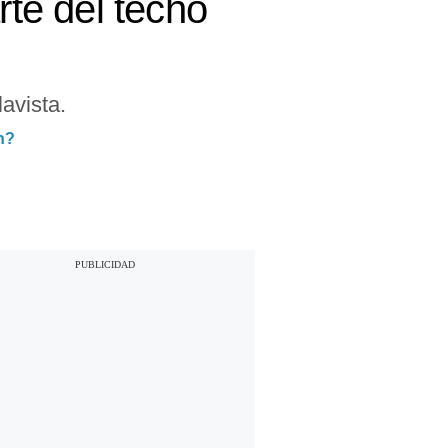
rte del techo
avista.
n?