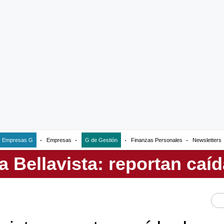
Empresas G
Empresas
G de Gestión
Finanzas Personales
Newsletters