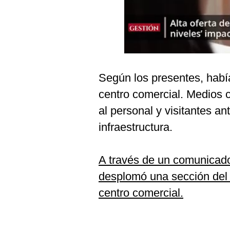
Podcast
Gestión TV
Videos
Fotogalerías
Según los presentes, habí
centro comercial. Medios c
al personal y visitantes an
gestion.pe
infraestructura.
¿quiénes
Somos?
Términos
A través de un comunicado
Y
Condiciones
desplomó una sección del f
Política
centro comercial.
De
Privacidad
Politica