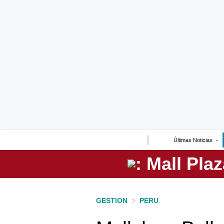
Lo último
Peru Quiosco
Portada
Empresas
Management & Empleo
Economía
Últimas Noticias
Mercados
Perú
Política
GESTION
>
PERU
Tu Dinero