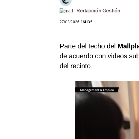
Estilos
Redacción Gestión
Mundo
27/02/2026 16H35
EEUU
México
Parte del techo del
Mallpl
de acuerdo con videos subi
España
del recinto.
Internacional
Tecnología
Club del Suscriptor
Mix
G de Gestión
Notas Contratadas