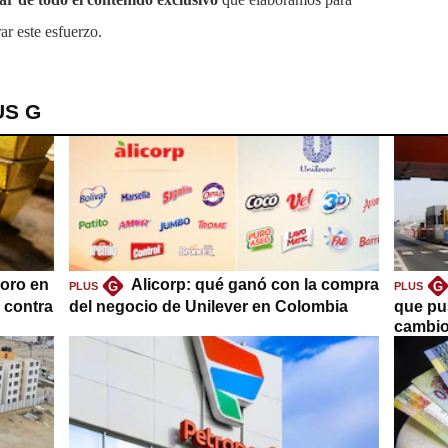
ar este esfuerzo.
US G
oro en
Alicorp: qué ganó con la compra
G
G
PLUS
PLUS
a contra
del negocio de Unilever en Colombia
que pu
cambio