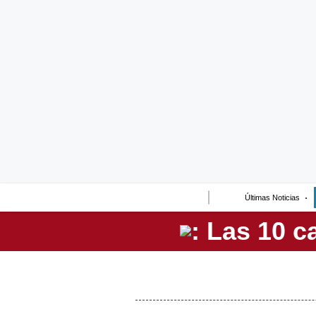
Lo último
Peru Quiosco
Portada
Empresas
Management & Empleo
Economía
Últimas Noticias
Mercados
Perú
Política
Tu Dinero