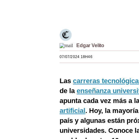
Estilos
Únete a nuestro canal
Mundo
EEUU
México
Edgar Velito
España
07/07/2024 18H46
Internacional
Las
carreras tecnológic
Tecnología
de la
enseñanza universi
Club del Suscriptor
apunta cada vez más a la 
Mix
artificial
. Hoy, la mayorí
G de Gestión
país y algunas están pr
universidades. Conoce l
Notas Contratadas