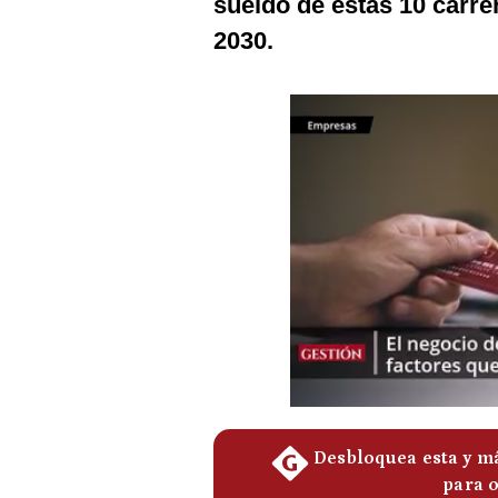
sueldo de estas 10 carre
Podcast
2030.
Gestión TV
Videos
Fotogalerías
gestion.pe
¿quiénes
Somos?
Términos
Y
Condiciones
Política
De
Privacidad
Politica