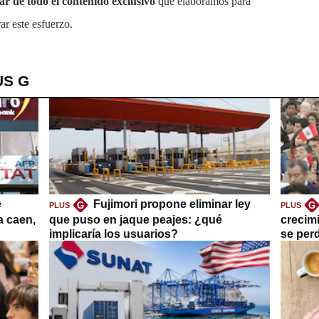
tar de todo el contenido exclusivo
que elaboramos para
ar este esfuerzo.
US G
e
Fujimori propone eliminar ley
G
G
PLUS
PLUS
a caen,
que puso en jaque peajes: ¿qué
crecim
implicaría los usuarios?
se per