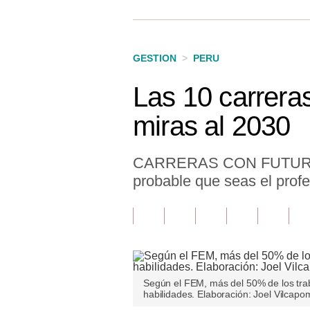
Finanzas Personales
Inmobiliarias
GESTION
>
PERU
Plus G
Las 10 carreras
Opinión
miras al 2030
Editorial
Pregunta de hoy
CARRERAS CON FUTURO. Si
probable que seas el prof
Blogs
Tendencias
Lujo
Viajes
Según el FEM, más del 50% de los trab
habilidades. Elaboración: Joel Vilcapo
Moda