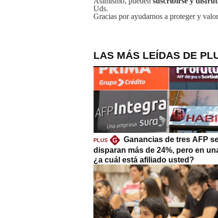
Asimismo, pueden
suscribirse y disfru
Uds.
Gracias por ayudarnos a proteger y valor
LAS MÁS LEÍDAS DE PL
Ganancias de tres AFP s
G
PLUS
disparan más de 24%, pero en un
¿a cuál está afiliado usted?