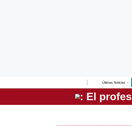
Lo último
Peru Quiosco
Portada
Empresas
Management & Empleo
Economía
Últimas Noticias
Mercados
Perú
Política
Tu Dinero