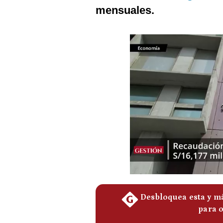
Podcast
mensuales.
Gestión TV
Videos
Fotogalerías
gestion.pe
¿quiénes
Somos?
Términos
Y
Condiciones
Política
De
Privacidad
Politica