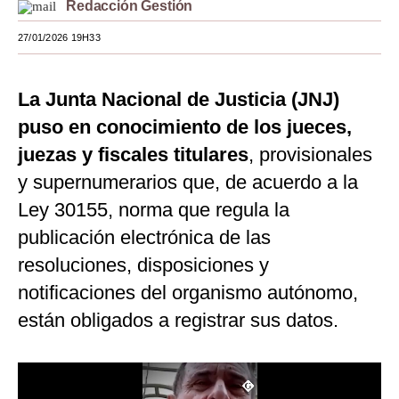
Redacción Gestión
Moda
27/01/2026 19H33
Estilos
La Junta Nacional de Justicia (JNJ)
Mundo
puso en conocimiento de los jueces,
EEUU
juezas y fiscales titulares
, provisionales
México
y supernumerarios que, de acuerdo a la
España
Ley 30155, norma que regula la
publicación electrónica de las
Internacional
resoluciones, disposiciones y
Tecnología
notificaciones del organismo autónomo,
Club del Suscriptor
están obligados a registrar sus datos.
Mix
G de Gestión