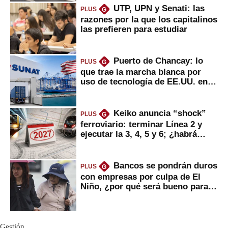
UTP, UPN y Senati: las
PLUS
G
razones por la que los capitalinos
las prefieren para estudiar
Puerto de Chancay: lo
PLUS
G
que trae la marcha blanca por
uso de tecnología de EE.UU. en
mercancías
Keiko anuncia “shock”
PLUS
G
ferroviario: terminar Línea 2 y
ejecutar la 3, 4, 5 y 6; ¿habrá
avances?
Bancos se pondrán duros
PLUS
G
con empresas por culpa de El
Niño, ¿por qué será bueno para
ahorristas?
Gestión