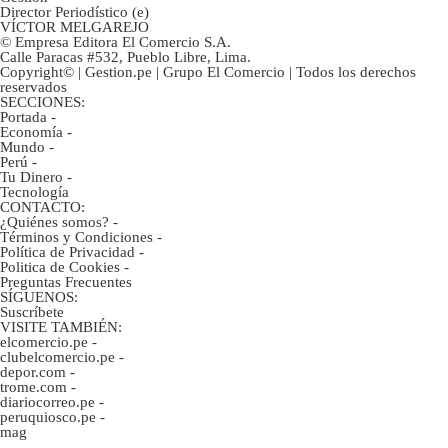
Director Periodístico (e)
VÍCTOR MELGAREJO
© Empresa Editora El Comercio S.A.
Calle Paracas #532, Pueblo Libre, Lima.
Copyright© | Gestion.pe | Grupo El Comercio | Todos los derechos
reservados
SECCIONES:
Portada
-
Economía
-
Mundo
-
Perú
-
Tu Dinero
-
Tecnología
CONTACTO:
¿Quiénes somos?
-
Términos y Condiciones
-
Política de Privacidad
-
Politica de Cookies
-
Preguntas Frecuentes
SÍGUENOS:
Suscríbete
VISITE TAMBIÉN:
elcomercio.pe
-
clubelcomercio.pe
-
depor.com
-
trome.com
-
diariocorreo.pe
-
peruquiosco.pe
-
mag