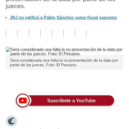
jueces.
Tu Dinero
JNJ no ratificó a Pablo Sánchez como fiscal supremo
Finanzas Personales
Inmobiliarias
Plus G
Opinión
Será considerada una falta la no presentación de la data por
parte de los jueces. Foto: El Peruano.
Editorial
Pregunta de hoy
Únete a nuestro canal
Blogs
Suscríbete a YouTube
Tendencias
Lujo
Viajes