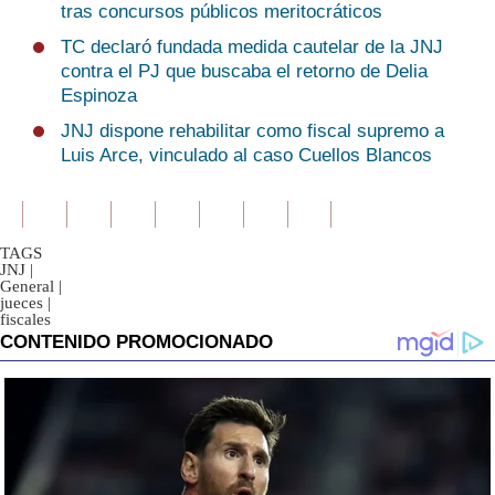
tras concursos públicos meritocráticos
TC declaró fundada medida cautelar de la JNJ
contra el PJ que buscaba el retorno de Delia
Espinoza
JNJ dispone rehabilitar como fiscal supremo a
Luis Arce, vinculado al caso Cuellos Blancos
TAGS
JNJ
|
General
|
jueces
|
fiscales