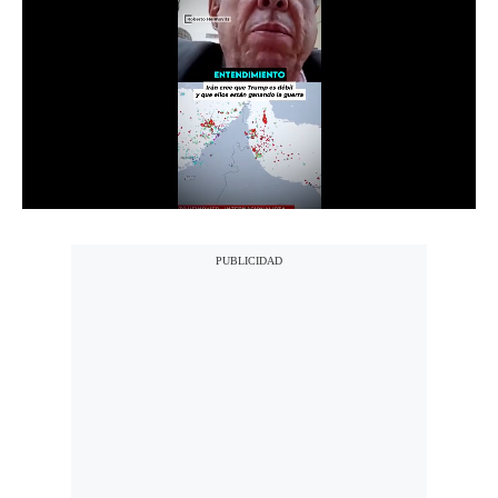
Notas Contratadas
Podcast
Gestión TV
Videos
Fotogalerías
gestion.pe
¿quiénes
Somos?
Términos
Y
Condiciones
Política
De
Privacidad