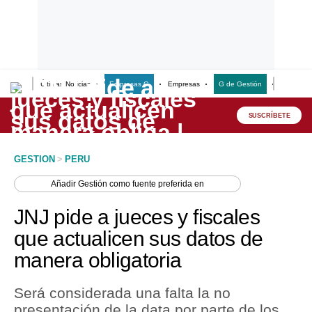
Últimas Noticias
Empresas G
Empresas
G de Gestión
Finanzas
Lo último
Peru Quiosco
SUSCRÍBETE
Portada
GESTION
>
PERU
Empresas
Añadir
Gestión
como fuente preferida en
Management & Empleo
JNJ pide a jueces y fiscales
Economía
que actualicen sus datos de
manera obligatoria
Mercados
Perú
Será considerada una falta la no
presentación de la data por parte de los
Política