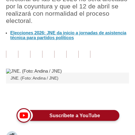
por la coyuntura y que el 12 de abril se
Tu Dinero
realizará con normalidad el proceso
electoral.
Finanzas Personales
Elecciones 2026: JNE da inicio a jornadas de asistencia
Inmobiliarias
técnica para partidos políticos
Plus G
Opinión
Editorial
JNE. (Foto: Andina / JNE)
Pregunta de hoy
Blogs
Únete a nuestro canal
Tendencias
Suscríbete a YouTube
Lujo
Viajes