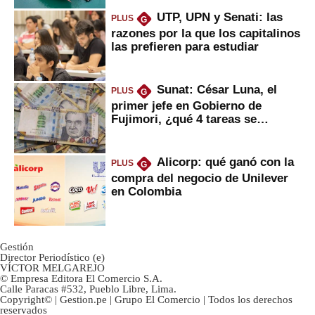
UTP, UPN y Senati: las
PLUS
G
razones por la que los capitalinos
las prefieren para estudiar
Sunat: César Luna, el
PLUS
G
primer jefe en Gobierno de
Fujimori, ¿qué 4 tareas se
marcan urgentes?
Alicorp: qué ganó con la
PLUS
G
compra del negocio de Unilever
en Colombia
Gestión
Director Periodístico (e)
VÍCTOR MELGAREJO
© Empresa Editora El Comercio S.A.
Calle Paracas #532, Pueblo Libre, Lima.
Copyright© | Gestion.pe | Grupo El Comercio | Todos los derechos
reservados