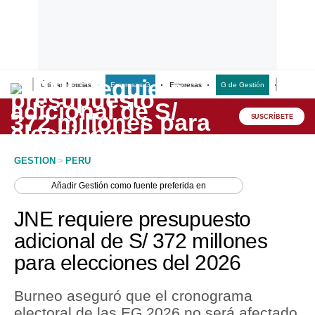
Últimas Noticias
Empresas G
Empresas
G de Gestión
Finanzas
Lo último
Peru Quiosco
SUSCRÍBETE
Portada
GESTION
>
PERU
Empresas
Añadir
Gestión
como fuente preferida en
Management & Empleo
JNE requiere presupuesto
Economía
adicional de S/ 372 millones
para elecciones del 2026
Mercados
Perú
Burneo aseguró que el cronograma
electoral de las EG 2026 no será afectado
Política