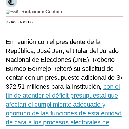
Moda
Redacción Gestión
Estilos
20/10/2025 08H35
Mundo
En reunión con el presidente de la
EEUU
República, José Jerí, el titular del Jurado
México
Nacional de Elecciones (JNE), Roberto
España
Burneo Bermejo, reiteró su solicitud de
contar con un presupuesto adicional de S/
Internacional
372.51 millones para la institución,
con el
Tecnología
fin de atender el déficit presupuestal que
Club del Suscriptor
afectan el cumplimiento adecuado y
oportuno de las funciones de esta entidad
Mix
de cara a los procesos electorales de
G de Gestión