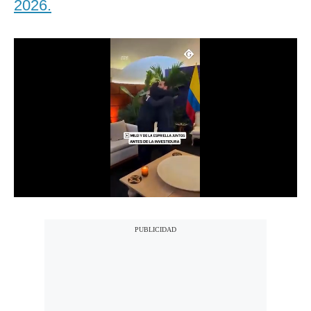
2026.
Notas Contratadas
Podcast
Gestión TV
Videos
Fotogalerías
gestion.pe
¿quiénes
Somos?
Términos
Y
Condiciones
Política
De
Privacidad