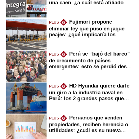
una caen, ¿a cuál está afiliado
usted?
Fujimori propone
PLUS
G
eliminar ley que puso en jaque
peajes: ¿qué implicaría los
usuarios?
Perú se “bajó del barco”
PLUS
G
de crecimiento de países
emergentes: esto se perdió desde
2022
HD Hyundai quiere darle
PLUS
G
un giro a la industria naval en
Perú: los 2 grandes pasos que
daría
Peruanos que venden
PLUS
G
propiedades, reciben herencia o
utilidades: ¿cuál es su nueva
inversión clave?