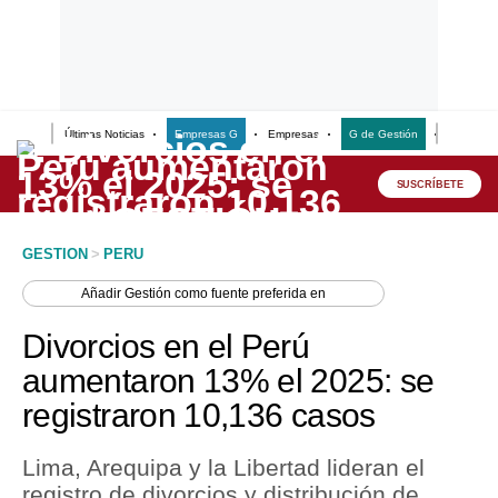
Últimas Noticias
Empresas G
Empresas
G de Gestión
Finanzas
Lo último
Peru Quiosco
SUSCRÍBETE
Portada
GESTION
>
PERU
Empresas
Añadir
Gestión
como fuente preferida en
Management & Empleo
Divorcios en el Perú
Economía
aumentaron 13% el 2025: se
registraron 10,136 casos
Mercados
Perú
Lima, Arequipa y la Libertad lideran el
registro de divorcios y distribución de
Política