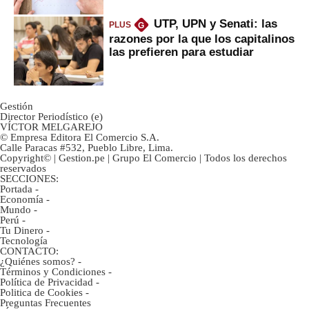
UTP, UPN y Senati: las
PLUS
G
razones por la que los capitalinos
las prefieren para estudiar
Gestión
Director Periodístico (e)
VÍCTOR MELGAREJO
© Empresa Editora El Comercio S.A.
Calle Paracas #532, Pueblo Libre, Lima.
Copyright© | Gestion.pe | Grupo El Comercio | Todos los derechos
reservados
SECCIONES:
Portada
-
Economía
-
Mundo
-
Perú
-
Tu Dinero
-
Tecnología
CONTACTO:
¿Quiénes somos?
-
Términos y Condiciones
-
Política de Privacidad
-
Politica de Cookies
-
Preguntas Frecuentes