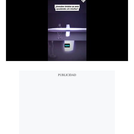
Notas Contratadas
Podcast
Gestión TV
Videos
Fotogalerías
gestion.pe
¿quiénes
Somos?
Términos
Y
Condiciones
Política
De
Privacidad