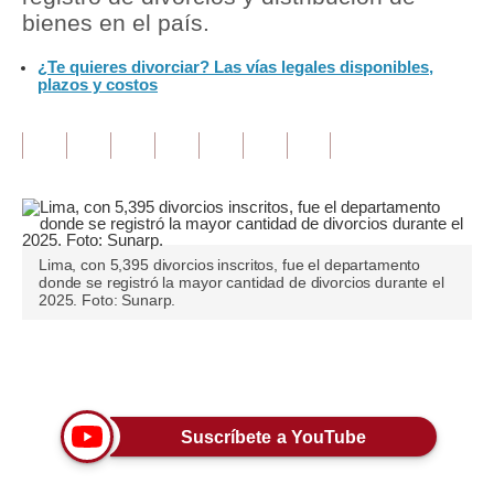
bienes en el país.
Tu Dinero
¿Te quieres divorciar? Las vías legales disponibles,
plazos y costos
Finanzas Personales
Inmobiliarias
Plus G
Opinión
Editorial
Lima, con 5,395 divorcios inscritos, fue el departamento
donde se registró la mayor cantidad de divorcios durante el
2025. Foto: Sunarp.
Pregunta de hoy
Blogs
Únete a nuestro canal
Tendencias
Suscríbete a YouTube
Lujo
Viajes