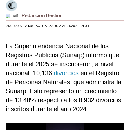
Moda
Redacción Gestión
Estilos
21/01/2026 12H30
- ACTUALIZADO A 21/01/2026 22H31
Mundo
EEUU
La Superintendencia Nacional de los
Registros Públicos (Sunarp) informó que
México
durante el 2025 se inscribieron, a nivel
España
nacional, 10,136
divorcios
en el Registro
Internacional
de Personas Naturales, que administra la
Sunarp. Esto representó un crecimiento
Tecnología
de 13.48% respecto a los 8,932 divorcios
Club del Suscriptor
inscritos durante el año 2024.
Mix
G de Gestión