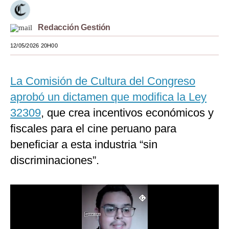
Moda
Redacción Gestión
Estilos
12/05/2026 20H00
Mundo
EEUU
La Comisión de Cultura del Congreso
aprobó un dictamen que modifica la Ley
México
32309
, que crea incentivos económicos y
España
fiscales para el cine peruano para
Internacional
beneficiar a esta industria “sin
discriminaciones”.
Tecnología
Club del Suscriptor
Mix
G de Gestión