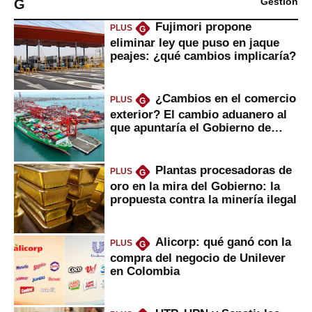
G
Gestión
Fujimori propone
PLUS
G
eliminar ley que puso en jaque
peajes: ¿qué cambios implicaría?
¿Cambios en el comercio
PLUS
G
exterior? El cambio aduanero al
que apuntaría el Gobierno de
Fujimori
Plantas procesadoras de
PLUS
G
oro en la mira del Gobierno: la
propuesta contra la minería ilegal
Alicorp: qué ganó con la
PLUS
G
compra del negocio de Unilever
en Colombia