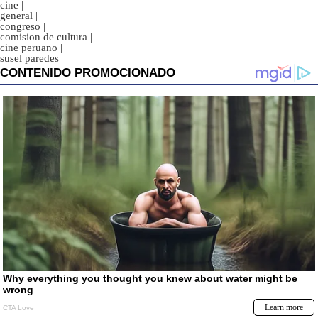
cine
|
general
|
congreso
|
comision de cultura
|
cine peruano
|
susel paredes