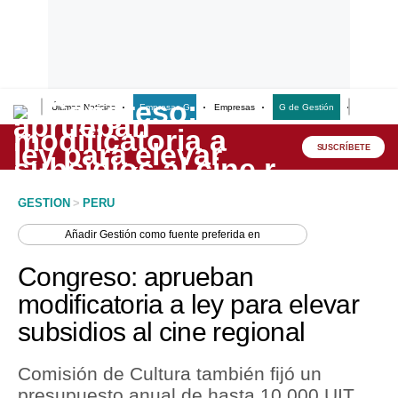
Últimas Noticias
Empresas G
Empresas
G de Gestión
Finanzas
Lo último
Peru Quiosco
SUSCRÍBETE
Portada
GESTION
>
PERU
Empresas
Añadir
Gestión
como fuente preferida en
Management & Empleo
Congreso: aprueban
Economía
modificatoria a ley para elevar
subsidios al cine regional
Mercados
Perú
Comisión de Cultura también fijó un
presupuesto anual de hasta 10,000 UIT
Política