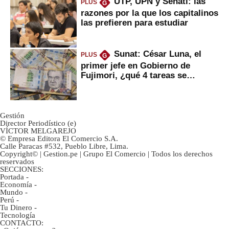
UTP, UPN y Senati: las
PLUS
G
razones por la que los capitalinos
las prefieren para estudiar
Sunat: César Luna, el
PLUS
G
primer jefe en Gobierno de
Fujimori, ¿qué 4 tareas se
marcan urgentes?
Gestión
Director Periodístico (e)
VÍCTOR MELGAREJO
© Empresa Editora El Comercio S.A.
Calle Paracas #532, Pueblo Libre, Lima.
Copyright© | Gestion.pe | Grupo El Comercio | Todos los derechos
reservados
SECCIONES:
Portada
-
Economía
-
Mundo
-
Perú
-
Tu Dinero
-
Tecnología
CONTACTO: