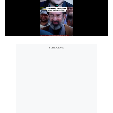
Notas Contratadas
Podcast
Gestión TV
Videos
Fotogalerías
gestion.pe
¿quiénes
Somos?
Términos
Y
Condiciones
Política
De
Privacidad