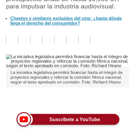
para impulsar la industria audiovisual.
Tu Dinero
Cheetos y similares excluidos del cine: ¿hasta dónde
llega el derecho del consumidor?
Finanzas Personales
Inmobiliarias
Plus G
Opinión
Editorial
La iniciativa legislativa permitirá financiar hasta el íntegro de
proyectos regionales y reforzar la comisión fílmica nacional,
según el texto aprobado en comisión. Foto: Richard Hirano
Pregunta de hoy
Blogs
Únete a nuestro canal
Tendencias
Suscríbete a YouTube
Lujo
Viajes