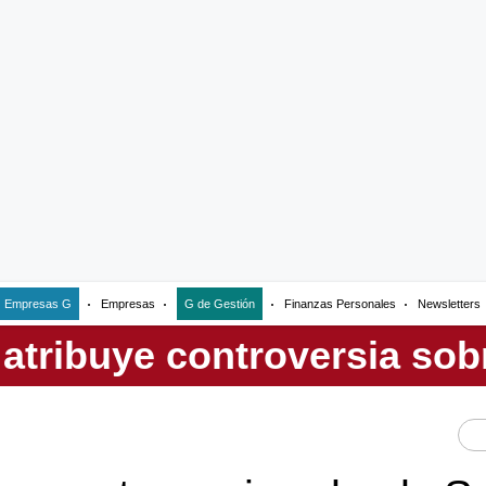
Empresas G
Empresas
G de Gestión
Finanzas Personales
Newsletters