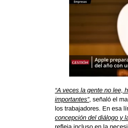
Podcast
Gestión TV
Videos
Fotogalerías
gestion.pe
¿quiénes
Somos?
Términos
“A veces la gente no lee, 
Y
Condiciones
importantes”
, señaló el m
Política
los trabajadores. En esa 
De
Privacidad
concepción del diálogo y 
Politica
refleja incluso en la nece