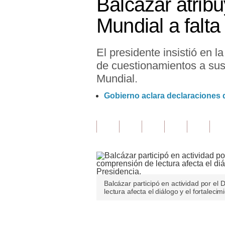
Balcázar atrib
Finanzas Personales
Mundial a falt
Inmobiliarias
El presidente insistió en 
Plus G
de cuestionamientos a sus
Opinión
Mundial.
Editorial
Gobierno aclara declaraciones d
Pregunta de hoy
Blogs
Tendencias
Lujo
Balcázar participó en actividad por el 
lectura afecta el diálogo y el fortalecim
Viajes
Moda
Únete a nuestro canal