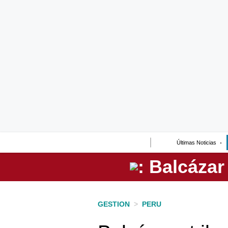
Lo último
Peru Quiosco
Portada
Empresas
Management & Empleo
Economía
Últimas Noticias
Mercados
Perú
Política
GESTION
>
PERU
Tu Dinero