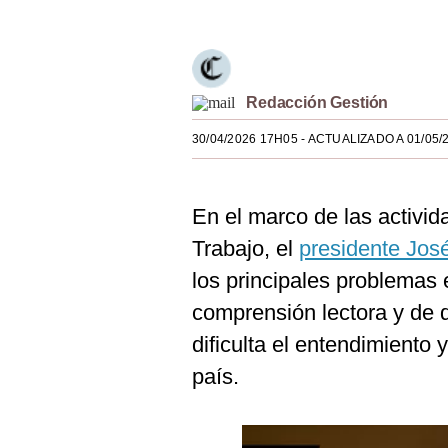
Estilos
Mundo
EEUU
Redacción Gestión
México
30/04/2026 17H05
- ACTUALIZADO A 01/05/
España
En el marco de las activid
Internacional
Trabajo, el
presidente Jos
Tecnología
los principales problemas e
Club del Suscriptor
comprensión lectora y de 
Mix
dificulta el entendimiento y
país.
G de Gestión
Notas Contratadas