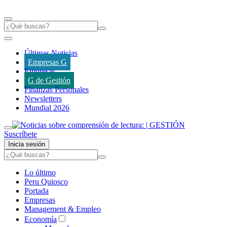
Últimas Noticias
Empresas G
Empresas
G de Gestión
Finanzas Personales
Newsletters
Mundial 2026
Suscríbete
Inicia sesión
Lo último
Peru Quiosco
Portada
Empresas
Management & Empleo
Economía