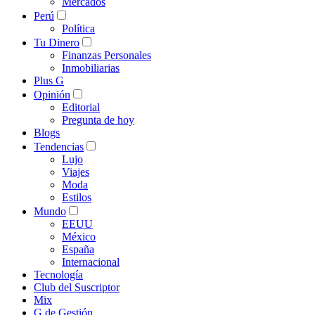
Mercados
Perú
Política
Tu Dinero
Finanzas Personales
Inmobiliarias
Plus G
Opinión
Editorial
Pregunta de hoy
Blogs
Tendencias
Lujo
Viajes
Moda
Estilos
Mundo
EEUU
México
España
Internacional
Tecnología
Club del Suscriptor
Mix
G de Gestión