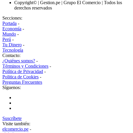
Copyright© | Gestion.pe | Grupo El Comercio | Todos los
derechos reservados
Secciones:
Portada
-
Economía
-
Mundo
-
Perú
-
Tu Dinero
-
Tecnología
Contacto:
¿Quiénes somos?
-
Términos y Condiciones
-
Política de Privacidad
-
Politica de Cookies
-
Preguntas Frecuentes
Síguenos:
Suscríbete
Visite también:
elcomercio.pe
-