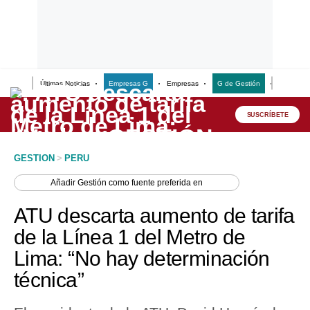
Últimas Noticias
Empresas G
Empresas
G de Gestión
Finanzas
Lo último
Peru Quiosco
SUSCRÍBETE
Portada
GESTION
>
PERU
Empresas
Añadir
Gestión
como fuente preferida en
Management & Empleo
ATU descarta aumento de tarifa
Economía
de la Línea 1 del Metro de
Lima: “No hay determinación
Mercados
técnica”
Perú
Política