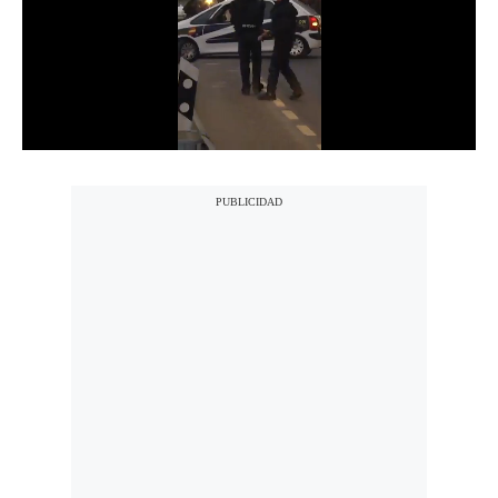
Notas Contratadas
Podcast
Gestión TV
Videos
Fotogalerías
gestion.pe
¿quiénes
Somos?
Términos
Y
Condiciones
Política
De
Privacidad