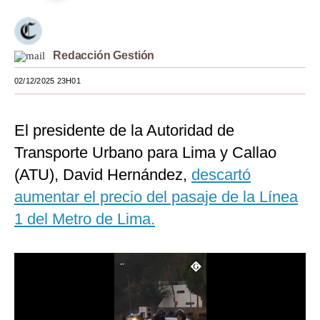
Moda
Estilos
Redacción Gestión
Mundo
02/12/2025 23H01
EEUU
El presidente de la Autoridad de
México
Transporte Urbano para Lima y Callao
España
(ATU), David Hernández,
descartó
Internacional
aumentar el precio del pasaje de la Línea
1 del Metro de Lima.
Tecnología
Club del Suscriptor
Mix
G de Gestión