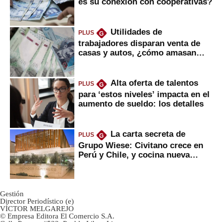
es su conexión con cooperativas?
Utilidades de
PLUS
G
trabajadores disparan venta de
casas y autos, ¿cómo amasan
tanta liquidez?
Alta oferta de talentos
PLUS
G
para ‘estos niveles’ impacta en el
aumento de sueldo: los detalles
La carta secreta de
PLUS
G
Grupo Wiese: Civitano crece en
Perú y Chile, y cocina nueva
marca
Gestión
Director Periodístico (e)
VÍCTOR MELGAREJO
© Empresa Editora El Comercio S.A.