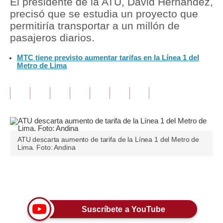
El presidente de la ATU, David Hernández,
precisó que se estudia un proyecto que
Tu Dinero
permitiría transportar a un millón de
pasajeros diarios.
Finanzas Personales
MTC tiene previsto aumentar tarifas en la Línea 1 del
Inmobiliarias
Metro de Lima
Plus G
Opinión
Editorial
Pregunta de hoy
ATU descarta aumento de tarifa de la Línea 1 del Metro de
Lima. Foto: Andina
Blogs
Tendencias
Únete a nuestro canal
Lujo
Suscríbete a YouTube
Viajes