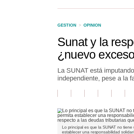
Finanzas Personales
Inmobiliarias
GESTION
>
OPINION
Plus G
Sunat y la resp
Opinión
¿nuevo exceso 
Editorial
Pregunta de hoy
La SUNAT está imputando r
independiente, pese a la fa
Blogs
Tendencias
Lujo
Viajes
Lo principal es que la SUNAT no tiene 
Moda
establecer una responsabilidad solida