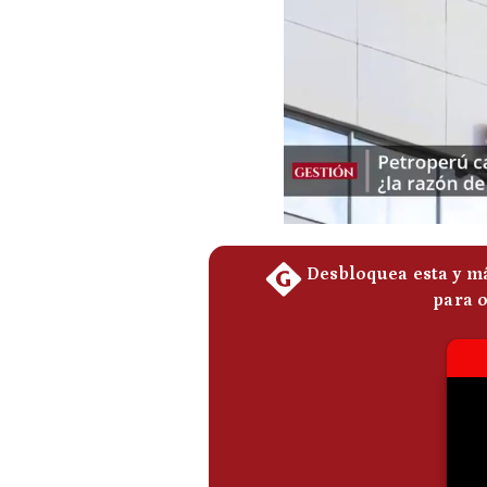
Podcast
Gestión TV
Videos
Fotogalerías
gestion.pe
¿quiénes
Somos?
Términos
Y
Condiciones
Política
De
Privacidad
Politica