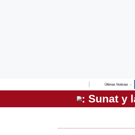
Lo último
Peru Quiosco
Portada
Empresas
Management & Empleo
Economía
Últimas Noticias
Mercados
Perú
Política
Tu Dinero