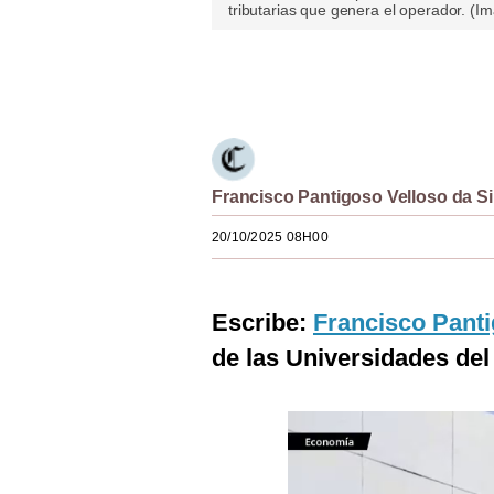
tributarias que genera el operador. (I
Estilos
Mundo
Únete a nuestro canal
EEUU
México
Francisco Pantigoso Velloso da Si
España
20/10/2025 08H00
Internacional
Tecnología
Escribe:
Francisco Panti
Club del Suscriptor
de las Universidades del
Mix
G de Gestión
Notas Contratadas