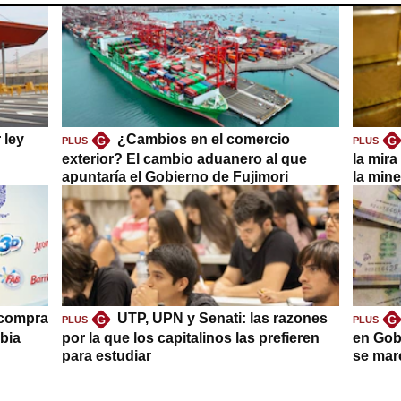
 ley
¿Cambios en el comercio
G
G
PLUS
PLUS
exterior? El cambio aduanero al que
la mira
apuntaría el Gobierno de Fujimori
la mine
 compra
UTP, UPN y Senati: las razones
G
G
PLUS
PLUS
bia
por la que los capitalinos las prefieren
en Gob
para estudiar
se mar