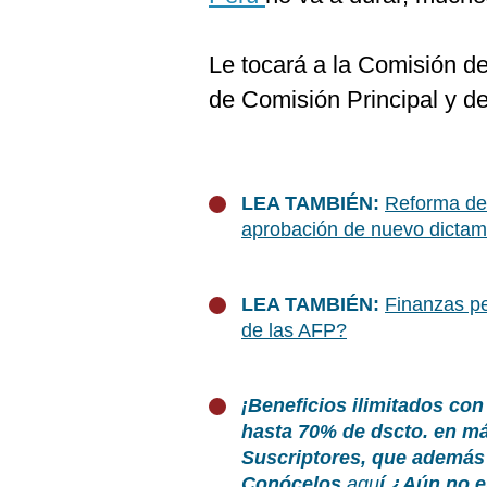
Le tocará a la Comisión d
de Comisión Principal y d
LEA TAMBIÉN:
Reforma de 
aprobación de nuevo dicta
LEA TAMBIÉN:
Finanzas pe
de las AFP?
¡Beneficios ilimitados con
hasta 70% de dscto. en m
Suscriptores, que además 
Conócelos
aqu
í
¿Aún no e