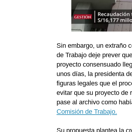
Podcast
Gestión TV
Videos
Fotogalerías
Sin embargo, un extraño c
de Trabajo deje prever que
proyecto consensuado lleg
gestion.pe
unos días, la presidenta d
¿quiénes
Somos?
figuras legales que el pro
Términos
evitar que su proyecto de
Y
Condiciones
pase al archivo como había
Política
Comisión de Trabajo.
De
Privacidad
Politica
Su propuesta plantea la c