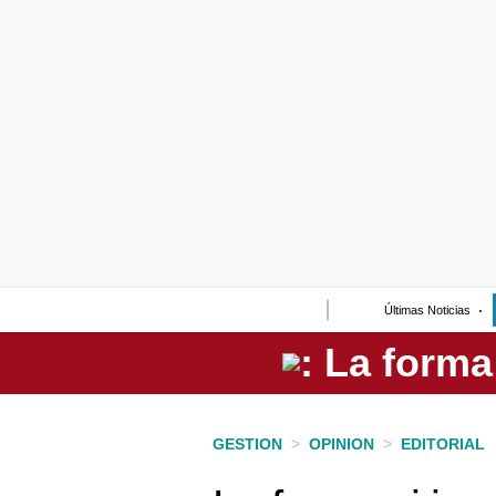
Lo último
Peru Quiosco
Portada
Empresas
Management & Empleo
Economía
Últimas Noticias
Mercados
Perú
Política
GESTION
>
OPINION
>
EDITORIAL
Tu Dinero