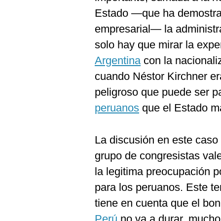
Estado —que ha demostrad
empresarial— la administr
solo hay que mirar la expe
Argentina
con la nacionali
cuando Néstor Kirchner era
peligroso que puede ser par
peruanos
que el Estado ma
La discusión en este caso 
grupo de congresistas val
la legitima preocupación 
para los peruanos. Este te
tiene en cuenta que el bo
Perú
no va a durar, much