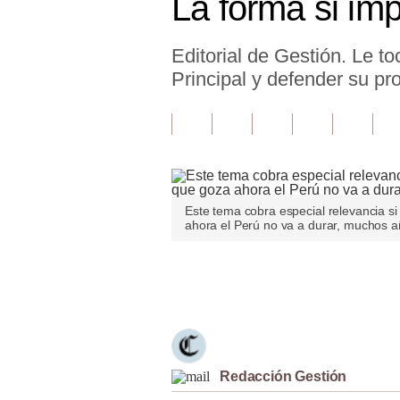
La forma si imp
Finanzas Personales
Editorial de Gestión. Le 
Inmobiliarias
Principal y defender su pr
Plus G
Opinión
Editorial
Pregunta de hoy
Este tema cobra especial relevancia s
ahora el Perú no va a durar, muchos a
Blogs
Tendencias
Únete a nuestro canal
Lujo
Viajes
Redacción Gestión
Moda