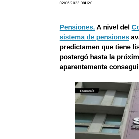
02/06/2023 08H20
Estilos
Mundo
Pensiones.
A nivel del
C
EEUU
sistema de pensiones
ava
México
predictamen que tiene l
postergó hasta la próxi
España
aparentemente conseguid
Internacional
Tecnología
Club del Suscriptor
Mix
G de Gestión
Notas Contratadas