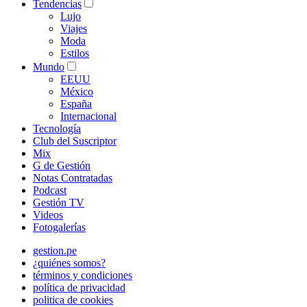
Tendencias
Lujo
Viajes
Moda
Estilos
Mundo
EEUU
México
España
Internacional
Tecnología
Club del Suscriptor
Mix
G de Gestión
Notas Contratadas
Podcast
Gestión TV
Videos
Fotogalerías
gestion.pe
¿quiénes somos?
términos y condiciones
política de privacidad
politica de cookies