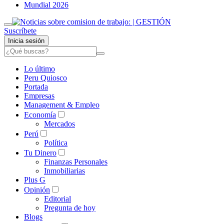
Mundial 2026
Suscríbete
Inicia sesión
Lo último
Peru Quiosco
Portada
Empresas
Management & Empleo
Economía
Mercados
Perú
Política
Tu Dinero
Finanzas Personales
Inmobiliarias
Plus G
Opinión
Editorial
Pregunta de hoy
Blogs