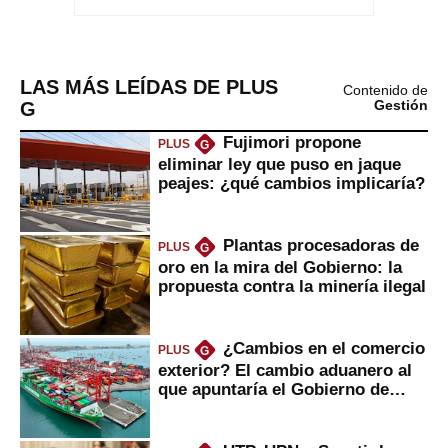
LAS MÁS LEÍDAS DE PLUS
Contenido de
G
Gestión
Fujimori propone
PLUS
G
eliminar ley que puso en jaque
peajes: ¿qué cambios implicaría?
Plantas procesadoras de
PLUS
G
oro en la mira del Gobierno: la
propuesta contra la minería ilegal
¿Cambios en el comercio
PLUS
G
exterior? El cambio aduanero al
que apuntaría el Gobierno de
Fujimori