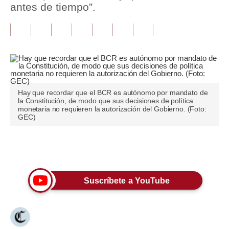
antes de tiempo”.
Tu Dinero
Finanzas Personales
Inmobiliarias
Plus G
Hay que recordar que el BCR es autónomo por mandato de
Opinión
la Constitución, de modo que sus decisiones de política
monetaria no requieren la autorización del Gobierno. (Foto:
GEC)
Editorial
Pregunta de hoy
Únete a nuestro canal
Blogs
Suscríbete a YouTube
Tendencias
Lujo
Viajes