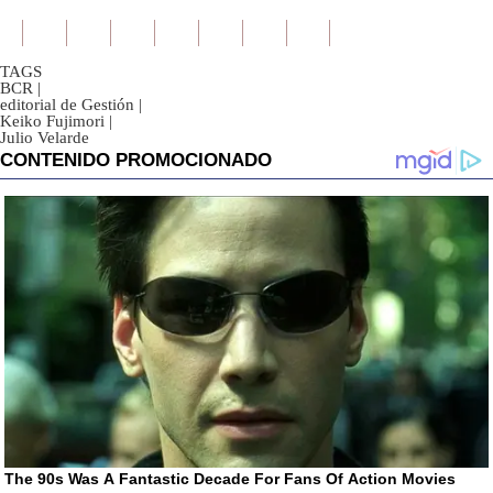
TAGS
BCR
|
editorial de Gestión
|
Keiko Fujimori
|
Julio Velarde