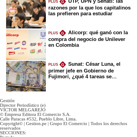
UTP, UPN y Senati: las
PLUS
G
razones por la que los capitalinos
las prefieren para estudiar
Alicorp: qué ganó con la
PLUS
G
compra del negocio de Unilever
en Colombia
Sunat: César Luna, el
PLUS
G
primer jefe en Gobierno de
Fujimori, ¿qué 4 tareas se
marcan urgentes?
Gestión
Director Periodístico (e)
VÍCTOR MELGAREJO
© Empresa Editora El Comercio S.A.
Calle Paracas #532, Pueblo Libre, Lima.
Copyright© | Gestion.pe | Grupo El Comercio | Todos los derechos
reservados
SECCIONES: