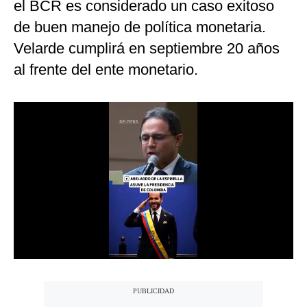
el BCR es considerado un caso exitoso
Notas Contratadas
de buen manejo de política monetaria.
Podcast
Velarde cumplirá en septiembre 20 años
al frente del ente monetario.
Gestión TV
Videos
Fotogalerías
gestion.pe
¿quiénes
Somos?
Términos
Y
Condiciones
Política
De
Privacidad