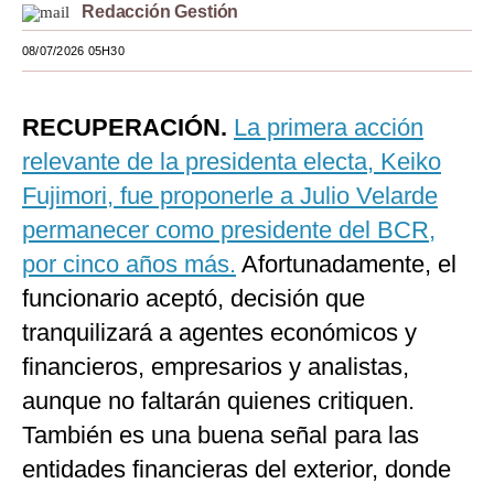
Redacción Gestión
Moda
08/07/2026 05H30
Estilos
Mundo
RECUPERACIÓN.
La primera acción
relevante de la presidenta electa, Keiko
EEUU
Fujimori, fue proponerle a Julio Velarde
México
permanecer como presidente del BCR,
España
por cinco años más.
Afortunadamente, el
funcionario aceptó, decisión que
Internacional
tranquilizará a agentes económicos y
Tecnología
financieros, empresarios y analistas,
Club del Suscriptor
aunque no faltarán quienes critiquen.
Mix
También es una buena señal para las
entidades financieras del exterior, donde
G de Gestión