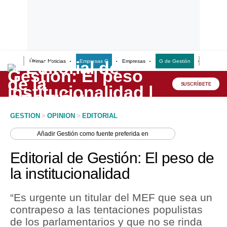
Últimas Noticias
Empresas G
Empresas
G de Gestión
Finanzas
Lo último
Peru Quiosco
SUSCRÍBETE
Portada
GESTION
>
OPINION
>
EDITORIAL
Empresas
Añadir
Gestión
como fuente preferida en
Management & Empleo
Editorial de Gestión: El peso de
Economía
la institucionalidad
Mercados
“Es urgente un titular del MEF que sea un
Perú
contrapeso a las tentaciones populistas
de los parlamentarios y que no se rinda
Política