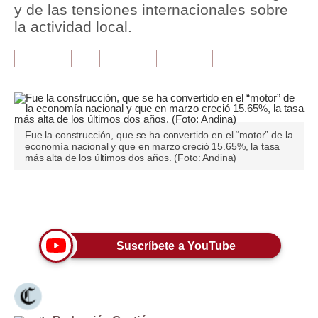
y de las tensiones internacionales sobre
la actividad local.
Tu Dinero
Finanzas Personales
Inmobiliarias
Plus G
Fue la construcción, que se ha convertido en el “motor” de la
Opinión
economía nacional y que en marzo creció 15.65%, la tasa
más alta de los últimos dos años. (Foto: Andina)
Editorial
Pregunta de hoy
Únete a nuestro canal
Blogs
Suscríbete a YouTube
Tendencias
Lujo
Viajes