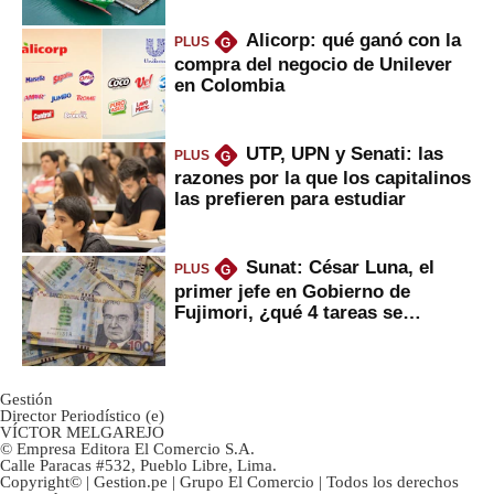
Alicorp: qué ganó con la
PLUS
G
compra del negocio de Unilever
en Colombia
UTP, UPN y Senati: las
PLUS
G
razones por la que los capitalinos
las prefieren para estudiar
Sunat: César Luna, el
PLUS
G
primer jefe en Gobierno de
Fujimori, ¿qué 4 tareas se
marcan urgentes?
Gestión
Director Periodístico (e)
VÍCTOR MELGAREJO
© Empresa Editora El Comercio S.A.
Calle Paracas #532, Pueblo Libre, Lima.
Copyright© | Gestion.pe | Grupo El Comercio | Todos los derechos