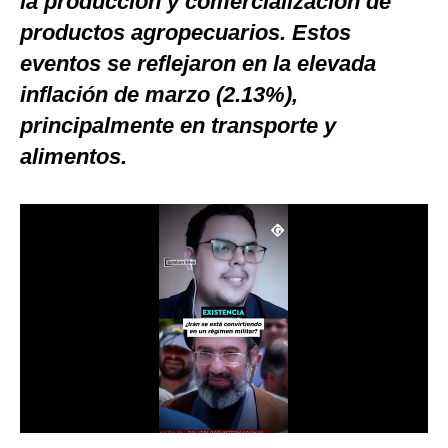
la producción y comercialización de
Notas Contratadas
productos agropecuarios. Estos
eventos se reflejaron en la elevada
Podcast
inflación de marzo (2.13%),
Gestión TV
principalmente en transporte y
Videos
alimentos.
Fotogalerías
gestion.pe
¿quiénes
Somos?
Términos
Y
Condiciones
Política
De
Privacidad