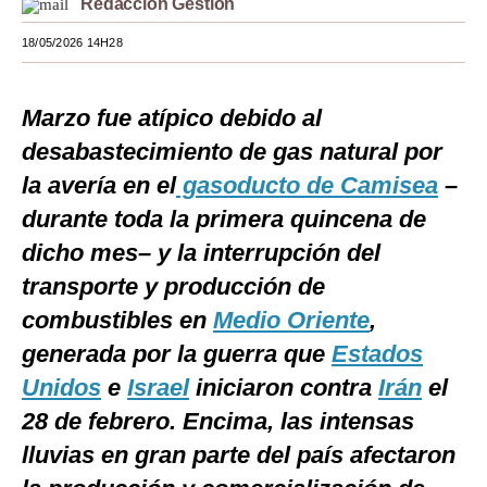
Redacción Gestión
Moda
18/05/2026 14H28
Estilos
Marzo fue atípico debido al
Mundo
desabastecimiento de gas natural por
EEUU
la avería en el
gasoducto de Camisea
–
México
durante toda la primera quincena de
dicho mes– y la interrupción del
España
transporte y producción de
Internacional
combustibles en
Medio Oriente
,
Tecnología
generada por la guerra que
Estados
Club del Suscriptor
Unidos
e
Israel
iniciaron contra
Irán
el
28 de febrero. Encima, las intensas
Mix
lluvias en gran parte del país afectaron
G de Gestión