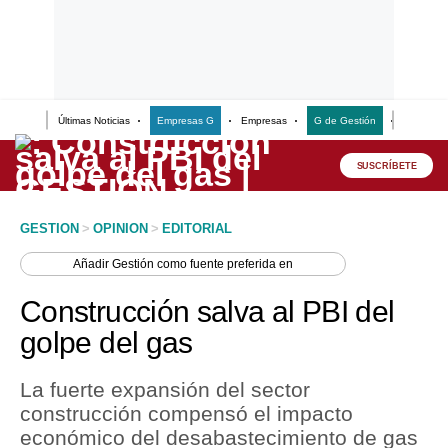
Últimas Noticias
Empresas G
Empresas
G de Gestión
Finanzas
Lo último
Peru Quiosco
SUSCRÍBETE
Portada
GESTION
>
OPINION
>
EDITORIAL
Empresas
Añadir
Gestión
como fuente preferida en
Management & Empleo
Construcción salva al PBI del
Economía
golpe del gas
Mercados
La fuerte expansión del sector
Perú
construcción compensó el impacto
económico del desabastecimiento de gas
Política