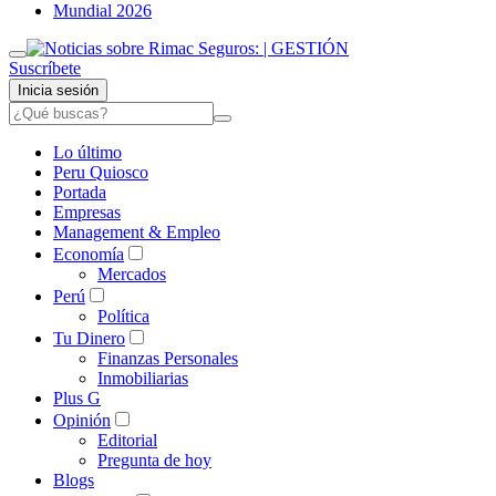
Mundial 2026
Suscríbete
Inicia sesión
Lo último
Peru Quiosco
Portada
Empresas
Management & Empleo
Economía
Mercados
Perú
Política
Tu Dinero
Finanzas Personales
Inmobiliarias
Plus G
Opinión
Editorial
Pregunta de hoy
Blogs