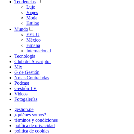
Tendencias
Lujo
Viajes
Moda
Estilos
Mundo
EEUU
México
España
Internacional
Tecnología
Club del Suscriptor
Mix
G de Gestión
Notas Contratadas
Podcast
Gestión TV
Videos
Fotogalerías
gestion.pe
¿quiénes somos?
términos y condiciones
política de privacidad
politica de cookies