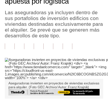
apuesta por logística
Tu Dinero
Las aseguradoras ya incluyen dentro de
sus portafolios de inversión edificios con
Finanzas Personales
viviendas destinadas exclusivamente para
Inmobiliarias
el alquiler. Se prevé que se generen más
desarrollos de este tipo.
Plus G
Opinión
Editorial
Pregunta de hoy
Blogs
Aseguradoras invierten en proyectos de viviendas exclusivas
Tendencias
para alquiler. (Foto GEC Archivo/ Autor: Franz Krajnik)
Lujo
Viajes