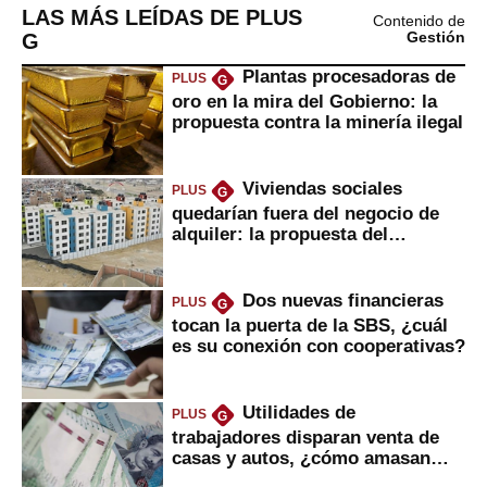
LAS MÁS LEÍDAS DE PLUS
Contenido de
G
Gestión
Plantas procesadoras de
PLUS
G
oro en la mira del Gobierno: la
propuesta contra la minería ilegal
Viviendas sociales
PLUS
G
quedarían fuera del negocio de
alquiler: la propuesta del
gobierno
Dos nuevas financieras
PLUS
G
tocan la puerta de la SBS, ¿cuál
es su conexión con cooperativas?
Utilidades de
PLUS
G
trabajadores disparan venta de
casas y autos, ¿cómo amasan
tanta liquidez?