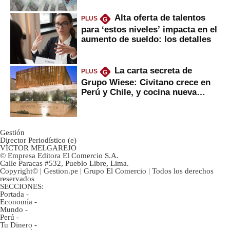
Alta oferta de talentos
PLUS
G
para ‘estos niveles’ impacta en el
aumento de sueldo: los detalles
La carta secreta de
PLUS
G
Grupo Wiese: Civitano crece en
Perú y Chile, y cocina nueva
marca
Gestión
Director Periodístico (e)
VÍCTOR MELGAREJO
© Empresa Editora El Comercio S.A.
Calle Paracas #532, Pueblo Libre, Lima.
Copyright© | Gestion.pe | Grupo El Comercio | Todos los derechos
reservados
SECCIONES:
Portada
-
Economía
-
Mundo
-
Perú
-
Tu Dinero
-