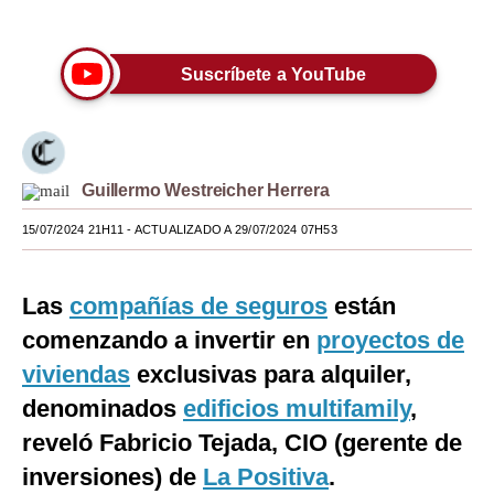
Únete a nuestro canal
Moda
Suscríbete a YouTube
Estilos
Mundo
EEUU
Guillermo Westreicher Herrera
México
15/07/2024 21H11
- ACTUALIZADO A 29/07/2024 07H53
España
Internacional
Las
compañías de seguros
están
comenzando a invertir en
proyectos de
Tecnología
viviendas
exclusivas para alquiler,
Club del Suscriptor
denominados
edificios multifamily
,
Mix
reveló Fabricio Tejada, CIO (gerente de
inversiones) de
La Positiva
.
G de Gestión