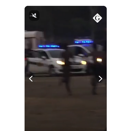
Notas Contratadas
Podcast
Gestión TV
Videos
Fotogalerías
gestion.pe
¿quiénes
Somos?
Términos
Y
Condiciones
Política
De
Privacidad