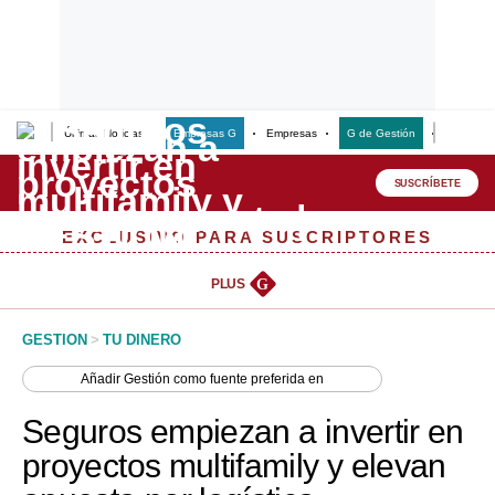
Últimas Noticias
Empresas G
Empresas
G de Gestión
Finanzas
Lo último
Peru Quiosco
SUSCRÍBETE
Portada
EXCLUSIVO PARA SUSCRIPTORES
Empresas
PLUS
G
Management & Empleo
GESTION
>
TU DINERO
Economía
Añadir
Gestión
como fuente preferida en
Mercados
Seguros empiezan a invertir en
Perú
proyectos multifamily y elevan
Política