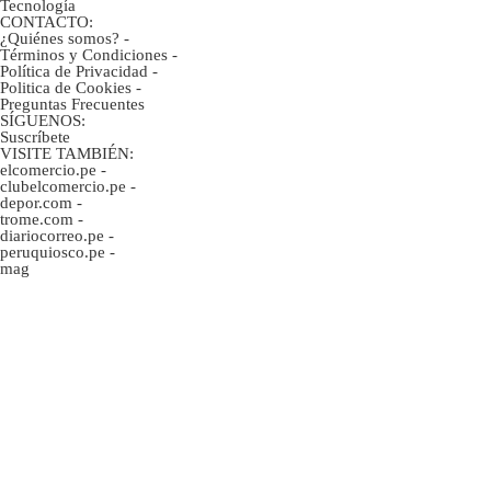
Tecnología
CONTACTO:
¿Quiénes somos?
-
Términos y Condiciones
-
Política de Privacidad
-
Politica de Cookies
-
Preguntas Frecuentes
SÍGUENOS:
Suscríbete
VISITE TAMBIÉN:
elcomercio.pe
-
clubelcomercio.pe
-
depor.com
-
trome.com
-
diariocorreo.pe
-
peruquiosco.pe
-
mag