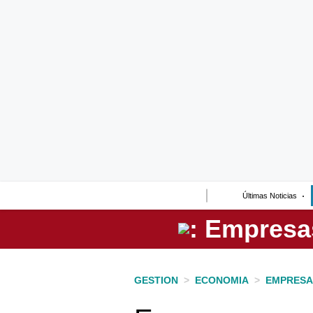
Lo último
Peru Quiosco
Portada
Empresas
Management & Empleo
Economía
Últimas Noticias
Mercados
Perú
Política
GESTION
>
ECONOMIA
>
EMPRESA
Tu Dinero