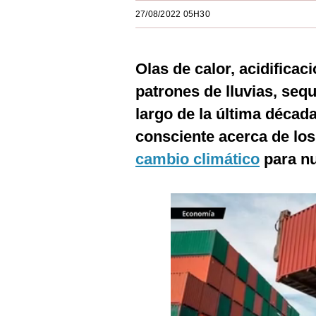
Estilos
27/08/2022 05H30
Mundo
Olas de calor, acidifica
EEUU
patrones de lluvias, sequ
México
largo de la última décad
España
consciente acerca de los
Internacional
cambio climático
para nu
Tecnología
Club del Suscriptor
Mix
G de Gestión
Notas Contratadas