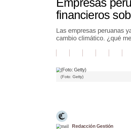
Empresas peru
Finanzas Personales
financieros sob
Inmobiliarias
Las empresas peruanas ya 
Plus G
cambio climático. ¿qué me
Opinión
Editorial
Pregunta de hoy
(Foto: Getty)
Blogs
Tendencias
Únete a nuestro canal
Lujo
Viajes
Moda
Redacción Gestión