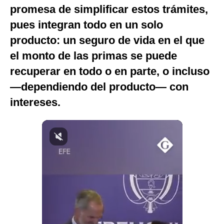
promesa de simplificar estos trámites,
Notas Contratadas
pues integran todo en un solo
Podcast
producto: un seguro de vida en el que
Gestión TV
el monto de las primas se puede
recuperar en todo o en parte, o incluso
Videos
—dependiendo del producto— con
Fotogalerías
intereses.
gestion.pe
¿quiénes
Somos?
Términos
Y
Condiciones
Política
De
Privacidad