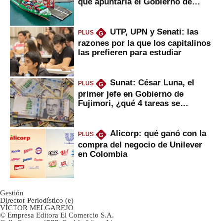
que apuntaría el Gobierno de
Fujimori
UTP, UPN y Senati: las
PLUS
G
razones por la que los capitalinos
las prefieren para estudiar
Sunat: César Luna, el
PLUS
G
primer jefe en Gobierno de
Fujimori, ¿qué 4 tareas se
marcan urgentes?
Alicorp: qué ganó con la
PLUS
G
compra del negocio de Unilever
en Colombia
Gestión
Director Periodístico (e)
VÍCTOR MELGAREJO
© Empresa Editora El Comercio S.A.