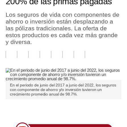
200% de las primas pagadas
Tu Dinero
Los seguros de vida con componentes de
ahorro o inversión están desplazando a
Finanzas Personales
las pólizas tradicionales. La oferta de
Inmobiliarias
estos productos es cada vez más grande
y diversa.
Plus G
Opinión
Editorial
Pregunta de hoy
En el periodo de junio del 2017 a junio del 2022, los seguros
con componente de ahorro y/o inversión tuvieron un
Blogs
crecimiento promedio anual de 98.7%.
Tendencias
Únete a nuestro canal
Lujo
Viajes