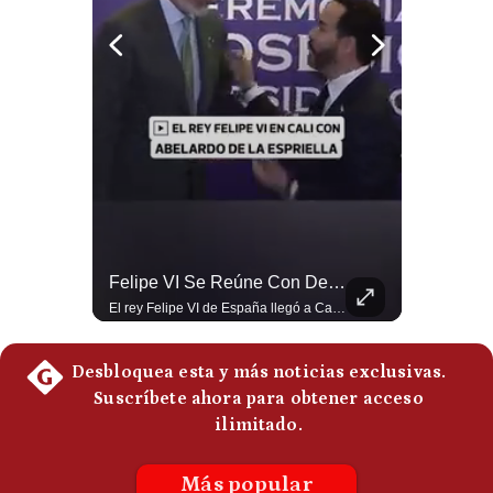
Politica
De
Cookies
Preguntas
Frecuentes
Abelardo De La Espriella Se Reúne Con Javier Milei En Cali | Gestión Mundo
Felipe VI Se Reúne Con De La Espriella Antes De La Investidura | Gestión Mundo
El presidente electo de Colombia, Abelardo de la Espriella, sostuvo una reunión bilateral en Cali con el mandatario argentino Javier Milei. El encuentro se dio pocas horas antes de la ceremonia de investidura presidencial para el periodo 2026-2030, marcando el inicio de una nueva alianza estratégica regional. #DeLaEspriella #JavierMilei #Colombia #Argentina #PoliticaLatina #Shorts 👉 Suscríbete y activa la campana para no perderte nuestro análisis diario. 🌎 Síguenos en nuestras redes sociales: 📌 Web oficial: https://gestion.pe/mundo/ 📌 LinkedIn: http://bit.ly/3HYIET0 📌 X (Twitter): http://bit.ly/4noZtX9 📌 TikTok: http://bit.ly/4evB6TO
El rey Felipe VI de España llegó a Cali para reunirse con el presidente electo de Colombia, Abelardo de la Espriella, horas antes de su histórica investidura presidencial. Un encuentro clave que refuerza las relaciones diplomáticas y bilaterales entre ambas naciones antes de la ceremonia oficial. ¿Qué opinas sobre el papel diplomático de España en la política latinoamericana? #FelipeVI #DeLaEspriella #Colombia #Espana #PoliticaInternacional #Shorts 👉 Suscríbete y activa la campana para no perderte nuestro análisis diario. 🌎 Síguenos en nuestras redes sociales: 📌 Web oficial: https://gestion.pe/mundo/ 📌 LinkedIn: http://bit.ly/3HYIET0 📌 X (Twitter): http://bit.ly/4noZtX9 📌 TikTok: http://bit.ly/4evB6TO