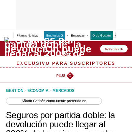
Últimas Noticias
Empresas G
Empresas
G de Gestión
Finanzas
Lo último
Peru Quiosco
SUSCRÍBETE
Portada
EXCLUSIVO PARA SUSCRIPTORES
Empresas
PLUS
G
Management & Empleo
GESTION
>
ECONOMIA
>
MERCADOS
Economía
Añadir
Gestión
como fuente preferida en
Mercados
Seguros por partida doble: la
Perú
devolución puede llegar al
Política