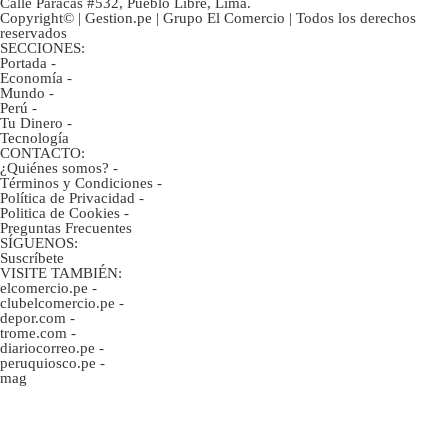
Calle Paracas #532, Pueblo Libre, Lima.
Copyright© | Gestion.pe | Grupo El Comercio | Todos los derechos
reservados
SECCIONES:
Portada
-
Economía
-
Mundo
-
Perú
-
Tu Dinero
-
Tecnología
CONTACTO:
¿Quiénes somos?
-
Términos y Condiciones
-
Política de Privacidad
-
Politica de Cookies
-
Preguntas Frecuentes
SÍGUENOS:
Suscríbete
VISITE TAMBIÉN:
elcomercio.pe
-
clubelcomercio.pe
-
depor.com
-
trome.com
-
diariocorreo.pe
-
peruquiosco.pe
-
mag