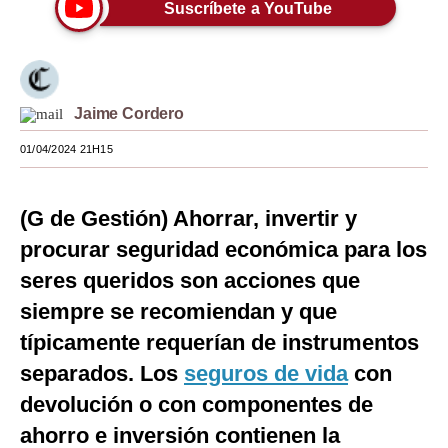
Suscríbete a YouTube
Moda
Estilos
Mundo
Jaime Cordero
EEUU
01/04/2024 21H15
México
(G de Gestión) Ahorrar, invertir y
España
procurar seguridad económica para los
Internacional
seres queridos son acciones que
siempre se recomiendan y que
Tecnología
típicamente requerían de instrumentos
Club del Suscriptor
separados. Los
seguros de vida
con
Mix
devolución o con componentes de
G de Gestión
ahorro e inversión contienen la