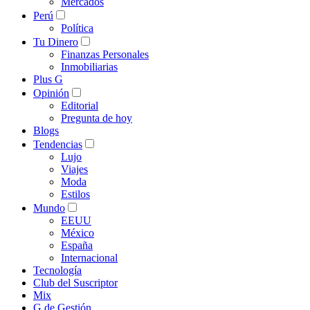
Mercados
Perú
Política
Tu Dinero
Finanzas Personales
Inmobiliarias
Plus G
Opinión
Editorial
Pregunta de hoy
Blogs
Tendencias
Lujo
Viajes
Moda
Estilos
Mundo
EEUU
México
España
Internacional
Tecnología
Club del Suscriptor
Mix
G de Gestión