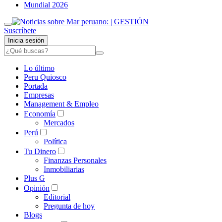
Mundial 2026
Suscríbete
Inicia sesión
Lo último
Peru Quiosco
Portada
Empresas
Management & Empleo
Economía
Mercados
Perú
Política
Tu Dinero
Finanzas Personales
Inmobiliarias
Plus G
Opinión
Editorial
Pregunta de hoy
Blogs