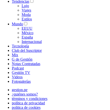
Tendencias
Lujo
Viajes
Moda
Estilos
Mundo
EEUU
México
España
Internacional
Tecnología
Club del Suscriptor
Mix
G de Gestión
Notas Contratadas
Podcast
Gestión TV
Videos
Fotogalerías
gestion.pe
¿quiénes somos?
términos y condiciones
política de privacidad
politica de cookies