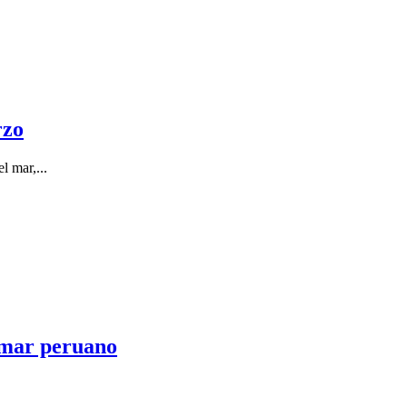
rzo
l mar,...
l mar peruano