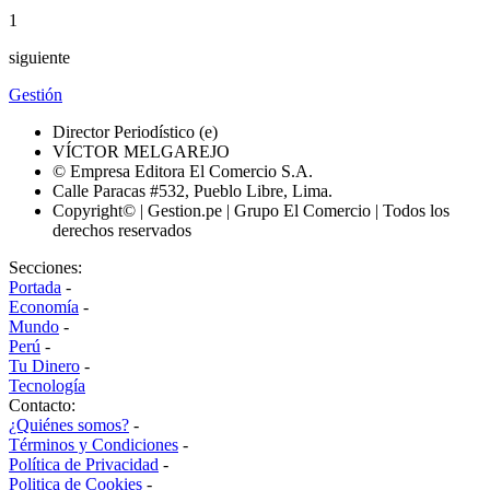
1
siguiente
Gestión
Director Periodístico (e)
VÍCTOR MELGAREJO
© Empresa Editora El Comercio S.A.
Calle Paracas #532, Pueblo Libre, Lima.
Copyright© | Gestion.pe | Grupo El Comercio | Todos los
derechos reservados
Secciones:
Portada
-
Economía
-
Mundo
-
Perú
-
Tu Dinero
-
Tecnología
Contacto:
¿Quiénes somos?
-
Términos y Condiciones
-
Política de Privacidad
-
Politica de Cookies
-