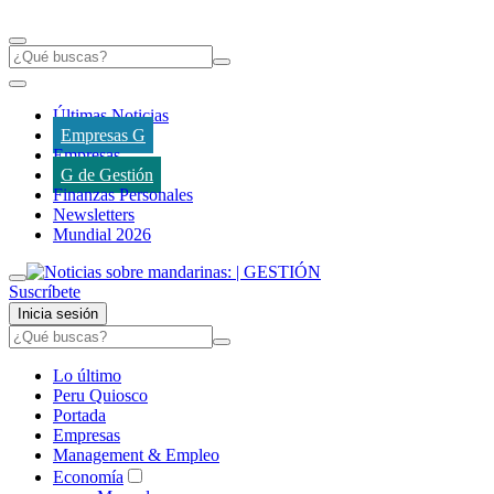
Últimas Noticias
Empresas G
Empresas
G de Gestión
Finanzas Personales
Newsletters
Mundial 2026
Suscríbete
Inicia sesión
Lo último
Peru Quiosco
Portada
Empresas
Management & Empleo
Economía