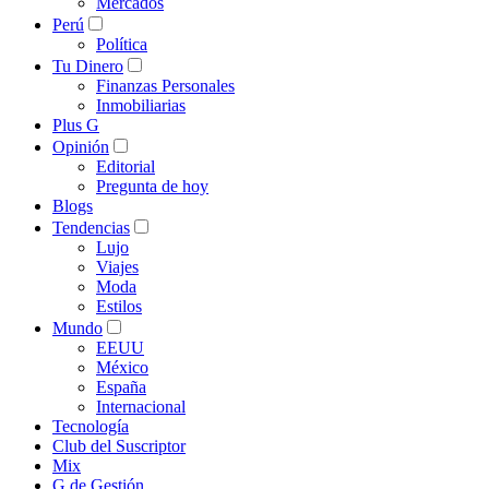
Mercados
Perú
Política
Tu Dinero
Finanzas Personales
Inmobiliarias
Plus G
Opinión
Editorial
Pregunta de hoy
Blogs
Tendencias
Lujo
Viajes
Moda
Estilos
Mundo
EEUU
México
España
Internacional
Tecnología
Club del Suscriptor
Mix
G de Gestión