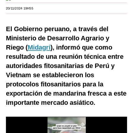
Moda
20/11/2024 19H55
Estilos
El Gobierno peruano, a través del
Mundo
Ministerio de Desarrollo Agrario y
EEUU
Riego (
Midagri
), informó que como
resultado de una reunión técnica entre
México
autoridades fitosanitarias de Perú y
España
Vietnam se establecieron los
Internacional
protocolos fitosanitarios para la
Tecnología
exportación de mandarina fresca a este
importante mercado asiático.
Club del Suscriptor
Mix
G de Gestión