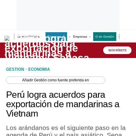
Últimas Noticias
Empresas G
Empresas
G de Gestión
Finanzas
Lo último
Peru Quiosco
SUSCRÍBETE
Portada
GESTION
>
ECONOMIA
Empresas
Añadir
Gestión
como fuente preferida en
Management & Empleo
Perú logra acuerdos para
Economía
exportación de mandarinas a
Vietnam
Mercados
Perú
Los arándanos es el siguiente paso en la
agenda de Perú y el país asiático. Sepa
Política