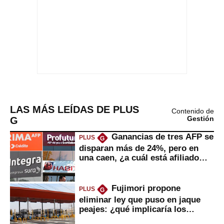
LAS MÁS LEÍDAS DE PLUS
Contenido de
G
Gestión
Ganancias de tres AFP se
PLUS
G
disparan más de 24%, pero en
una caen, ¿a cuál está afiliado
usted?
Fujimori propone
PLUS
G
eliminar ley que puso en jaque
peajes: ¿qué implicaría los
usuarios?