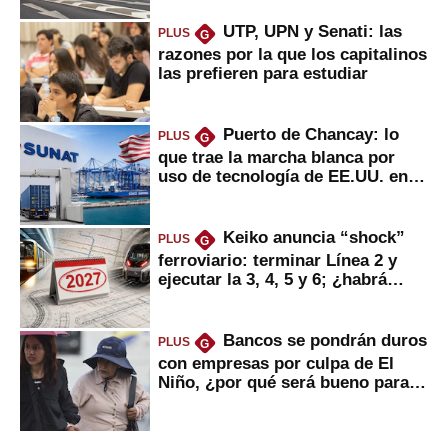
UTP, UPN y Senati: las
PLUS
G
razones por la que los capitalinos
las prefieren para estudiar
Puerto de Chancay: lo
PLUS
G
que trae la marcha blanca por
uso de tecnología de EE.UU. en
mercancías
Keiko anuncia “shock”
PLUS
G
ferroviario: terminar Línea 2 y
ejecutar la 3, 4, 5 y 6; ¿habrá
avances?
Bancos se pondrán duros
PLUS
G
con empresas por culpa de El
Niño, ¿por qué será bueno para
ahorristas?