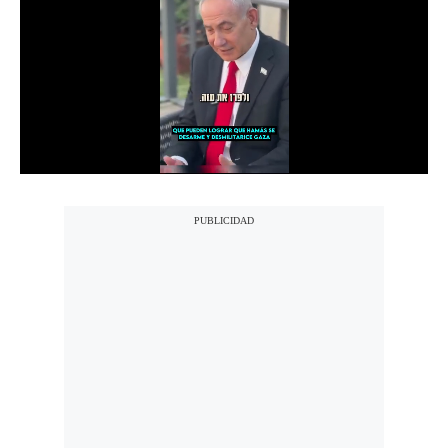
Notas Contratadas
Podcast
Gestión TV
Videos
Fotogalerías
gestion.pe
¿quiénes
Somos?
Términos
Y
Condiciones
Política
De
Privacidad