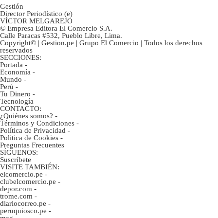
Gestión
Director Periodístico (e)
VÍCTOR MELGAREJO
© Empresa Editora El Comercio S.A.
Calle Paracas #532, Pueblo Libre, Lima.
Copyright© | Gestion.pe | Grupo El Comercio | Todos los derechos
reservados
SECCIONES:
Portada
-
Economía
-
Mundo
-
Perú
-
Tu Dinero
-
Tecnología
CONTACTO:
¿Quiénes somos?
-
Términos y Condiciones
-
Política de Privacidad
-
Politica de Cookies
-
Preguntas Frecuentes
SÍGUENOS:
Suscríbete
VISITE TAMBIÉN:
elcomercio.pe
-
clubelcomercio.pe
-
depor.com
-
trome.com
-
diariocorreo.pe
-
peruquiosco.pe
-
mag