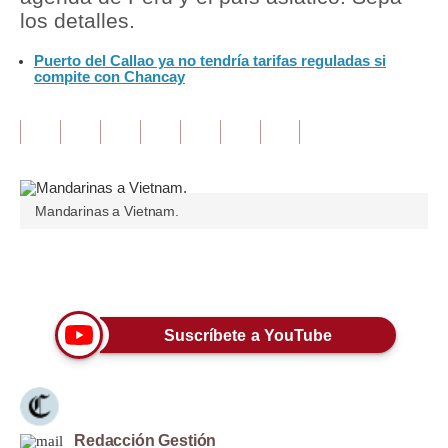
los detalles.
Tu Dinero
Puerto del Callao ya no tendría tarifas reguladas si
compite con Chancay
Finanzas Personales
Inmobiliarias
Plus G
Opinión
Mandarinas a Vietnam.
Editorial
Únete a nuestro canal
Pregunta de hoy
Blogs
Suscríbete a YouTube
Tendencias
Lujo
Viajes
Redacción Gestión