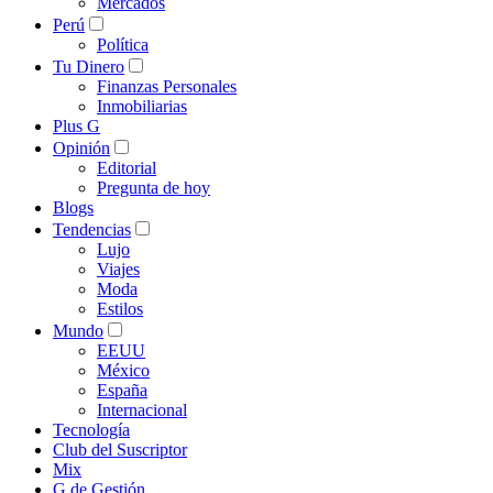
Mercados
Perú
Política
Tu Dinero
Finanzas Personales
Inmobiliarias
Plus G
Opinión
Editorial
Pregunta de hoy
Blogs
Tendencias
Lujo
Viajes
Moda
Estilos
Mundo
EEUU
México
España
Internacional
Tecnología
Club del Suscriptor
Mix
G de Gestión