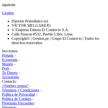
siguiente
Gestión
Director Periodístico (e)
VÍCTOR MELGAREJO
© Empresa Editora El Comercio S.A.
Calle Paracas #532, Pueblo Libre, Lima.
Copyright© | Gestion.pe | Grupo El Comercio | Todos los
derechos reservados
Secciones:
Portada
-
Economía
-
Mundo
-
Perú
-
Tu Dinero
-
Tecnología
Contacto:
¿Quiénes somos?
-
Términos y Condiciones
-
Política de Privacidad
-
Politica de Cookies
-
Preguntas Frecuentes
Síguenos: