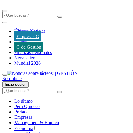
Últimas Noticias
Empresas G
Empresas
G de Gestión
Finanzas Personales
Newsletters
Mundial 2026
Suscríbete
Inicia sesión
Lo último
Peru Quiosco
Portada
Empresas
Management & Empleo
Economía