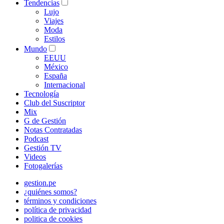
Tendencias
Lujo
Viajes
Moda
Estilos
Mundo
EEUU
México
España
Internacional
Tecnología
Club del Suscriptor
Mix
G de Gestión
Notas Contratadas
Podcast
Gestión TV
Videos
Fotogalerías
gestion.pe
¿quiénes somos?
términos y condiciones
política de privacidad
politica de cookies