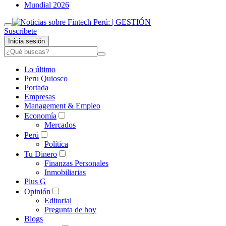
Mundial 2026
Suscríbete
Inicia sesión
Lo último
Peru Quiosco
Portada
Empresas
Management & Empleo
Economía
Mercados
Perú
Política
Tu Dinero
Finanzas Personales
Inmobiliarias
Plus G
Opinión
Editorial
Pregunta de hoy
Blogs