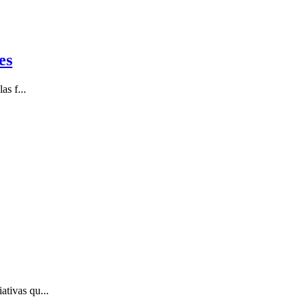
es
as f...
tivas qu...