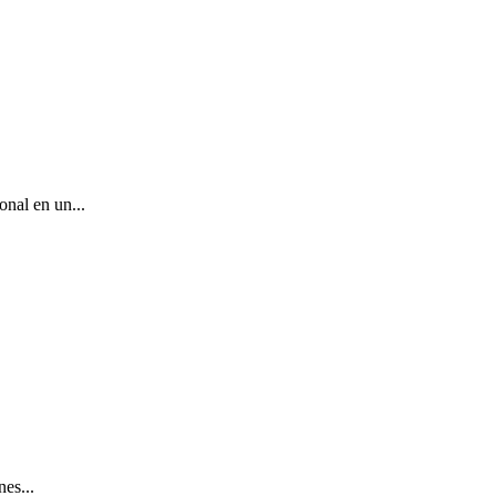
nal en un...
es...