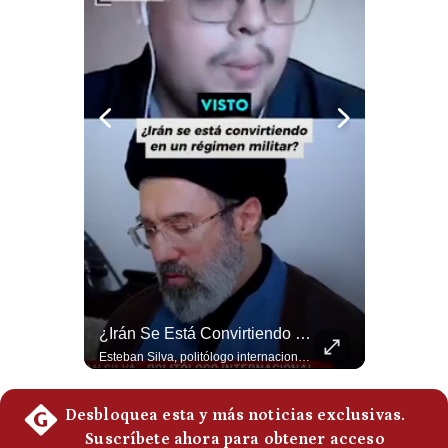
Notas Contratadas
Podcast
Gestión TV
Videos
Fotogalerías
gestion.pe
¿quiénes
Somos?
Felipe VI Se Reúne Con De La Espriella Antes De La Investidura | Gestión Mundo
¿Irán Se Está Convirtiendo En Un Régimen Militar? | #radar24
Términos
El rey Felipe VI de España llegó a Cali para reunirse con el presidente electo de Colombia, Abelardo de la Espriella, horas antes de su histórica investidura presidencial. Un encuentro clave que refuerza las relaciones diplomáticas y bilaterales entre ambas naciones antes de la ceremonia oficial. ¿Qué opinas sobre el papel diplomático de España en la política latinoamericana? #FelipeVI #DeLaEspriella #Colombia #Espana #PoliticaInternacional #Shorts 👉 Suscríbete y activa la campana para no perderte nuestro análisis diario. 🌎 Síguenos en nuestras redes sociales: 📌 Web oficial: https://gestion.pe/mundo/ 📌 LinkedIn: http://bit.ly/3HYIET0 📌 X (Twitter): http://bit.ly/4noZtX9 📌 TikTok: http://bit.ly/4evB6TO
Esteban Silva, politólogo internacional, señala que algunos analistas consideran que la estructura religiosa iraní estaría sirviendo para sostener el poder de una cúpula militar. Explica que la Guardia Revolucionaria está aumentando su influencia sobre la seguridad, las decisiones estratégicas y hasta asuntos económicos como el estrecho de Ormuz. #Iran #GuardiaRevolucionaria #Geopolitica #NoticiasInternacionales #Shorts 👉 Suscríbete y activa la campana para no perderte nuestro análisis diario. 🌎 Síguenos en nuestras redes sociales: 📌 Web oficial: https://gestion.pe/mundo/ 📌 LinkedIn: http://bit.ly/3HYIET0 📌 X (Twitter): http://bit.ly/4noZtX9 📌 TikTok: http://bit.ly/4evB6TO
Y
Condiciones
Política
De
Privacidad