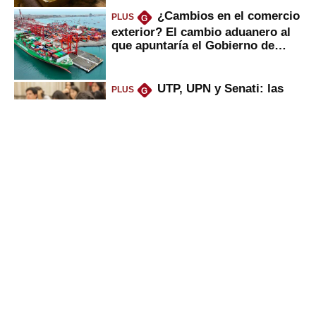
¿Cambios en el comercio
PLUS
G
exterior? El cambio aduanero al
que apuntaría el Gobierno de
Fujimori
UTP, UPN y Senati: las
PLUS
G
razones por la que los capitalinos
las prefieren para estudiar
Sunat: César Luna, el
PLUS
G
primer jefe en Gobierno de
Fujimori, ¿qué 4 tareas se
marcan urgentes?
Alicorp: qué ganó con la
PLUS
G
compra del negocio de Unilever
en Colombia