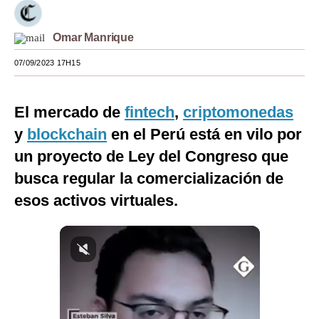
Moda
Omar Manrique
Estilos
07/09/2023 17H15
Mundo
EEUU
El mercado de
fintech
,
criptomonedas
y
blockchain
en el Perú está en vilo por
México
un proyecto de Ley del Congreso que
España
busca regular la comercialización de
Internacional
esos activos virtuales.
Tecnología
Club del Suscriptor
Mix
G de Gestión