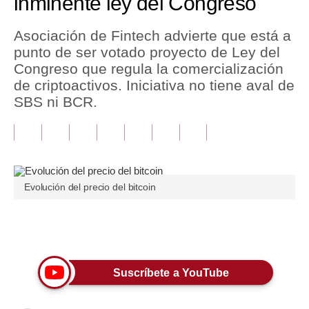
inminente ley del Congreso
Tu Dinero
Asociación de Fintech advierte que está a
punto de ser votado proyecto de Ley del
Finanzas Personales
Congreso que regula la comercialización
Inmobiliarias
de criptoactivos. Iniciativa no tiene aval de
SBS ni BCR.
Plus G
Opinión
Editorial
Evolución del precio del bitcoin
Pregunta de hoy
Blogs
Únete a nuestro canal
Tendencias
Suscríbete a YouTube
Lujo
Viajes