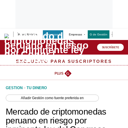
Últimas Noticias
Empresas G
Empresas
G de Gestión
Finanzas
Lo último
Peru Quiosco
SUSCRÍBETE
Portada
EXCLUSIVO PARA SUSCRIPTORES
Empresas
PLUS
G
Management & Empleo
GESTION
>
TU DINERO
Economía
Añadir
Gestión
como fuente preferida en
Mercados
Mercado de criptomonedas
Perú
peruano en riesgo por
Política