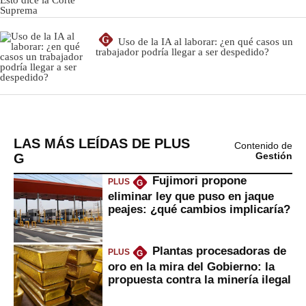
LAS MÁS LEÍDAS DE PLUS
Contenido de
G
Gestión
Fujimori propone
PLUS
G
eliminar ley que puso en jaque
peajes: ¿qué cambios implicaría?
Plantas procesadoras de
PLUS
G
oro en la mira del Gobierno: la
propuesta contra la minería ilegal