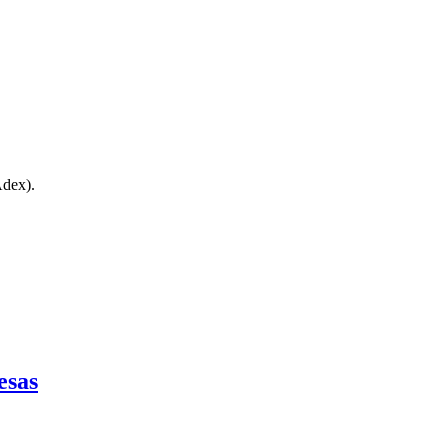
Adex).
esas