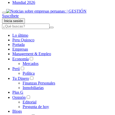
Mundial 2026
Suscríbete
Inicia sesión
Lo último
Peru Quiosco
Portada
Empresas
Management & Empleo
Economía
Mercados
Perú
Política
Tu Dinero
Finanzas Personales
Inmobiliarias
Plus G
Opinión
Editorial
Pregunta de hoy
Blogs