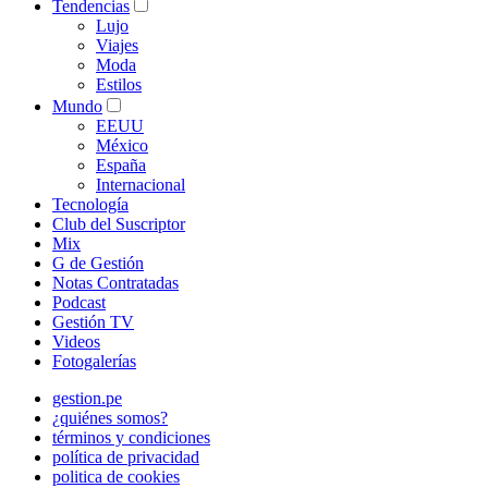
Tendencias
Lujo
Viajes
Moda
Estilos
Mundo
EEUU
México
España
Internacional
Tecnología
Club del Suscriptor
Mix
G de Gestión
Notas Contratadas
Podcast
Gestión TV
Videos
Fotogalerías
gestion.pe
¿quiénes somos?
términos y condiciones
política de privacidad
politica de cookies