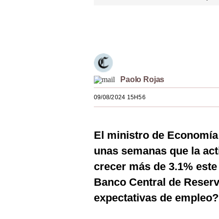
Estilos
Únete a nuestro canal
Mundo
EEUU
México
Paolo Rojas
España
09/08/2024 15H56
Internacional
Tecnología
El ministro de Economía
Club del Suscriptor
unas semanas que la act
crecer más de 3.1% este 
Mix
Banco Central de Reser
G de Gestión
expectativas de empleo?
Notas Contratadas