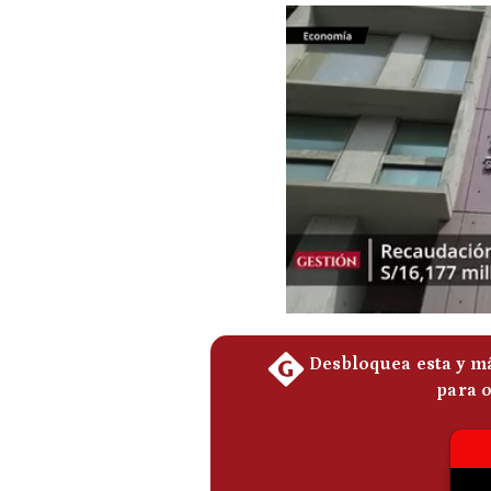
Podcast
Gestión TV
Videos
Fotogalerías
gestion.pe
¿quiénes
Somos?
Términos
Y
Condiciones
Política
De
Privacidad
Politica