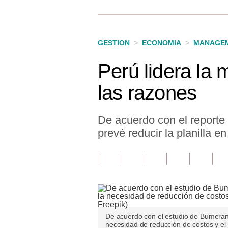
Finanzas Personales
Inmobiliarias
GESTION
>
ECONOMIA
>
MANAGEM
Plus G
Perú lidera la 
Opinión
las razones
Editorial
Pregunta de hoy
De acuerdo con el reporte
prevé reducir la planilla 
Blogs
Tendencias
Lujo
Viajes
De acuerdo con el estudio de Bumeran,
Moda
necesidad de reducción de costos y el 