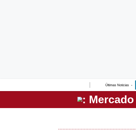
Lo último
Peru Quiosco
Portada
Empresas
Management & Empleo
Economía
Últimas Noticias
Mercados
Perú
Política
Tu Dinero