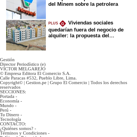
del Minem sobre la petrolera
Viviendas sociales
PLUS
G
quedarían fuera del negocio de
alquiler: la propuesta del
gobierno
Gestión
Director Periodístico (e)
VÍCTOR MELGAREJO
© Empresa Editora El Comercio S.A.
Calle Paracas #532, Pueblo Libre, Lima.
Copyright© | Gestion.pe | Grupo El Comercio | Todos los derechos
reservados
SECCIONES:
Portada
-
Economía
-
Mundo
-
Perú
-
Tu Dinero
-
Tecnología
CONTACTO:
¿Quiénes somos?
-
Términos y Condiciones
-