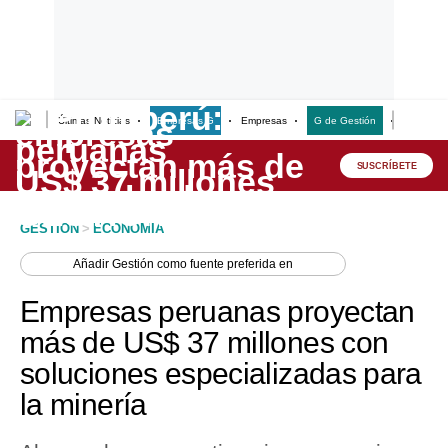
Últimas Noticias
Empresas G
Empresas
G de Gestión
Finanzas
Lo último
Peru Quiosco
SUSCRÍBETE
Portada
GESTION
>
ECONOMIA
Empresas
Añadir
Gestión
como fuente preferida en
Management & Empleo
Empresas peruanas proyectan
Economía
más de US$ 37 millones con
soluciones especializadas para
Mercados
la minería
Perú
Política