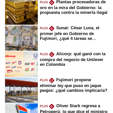
Plantas procesadoras de
PLUS
G
oro en la mira del Gobierno: la
propuesta contra la minería ilegal
Sunat: César Luna, el
PLUS
G
primer jefe en Gobierno de
Fujimori, ¿qué 4 tareas se
marcan urgentes?
Alicorp: qué ganó con la
PLUS
G
compra del negocio de Unilever
en Colombia
Fujimori propone
PLUS
G
eliminar ley que puso en jaque
peajes: ¿qué cambios implicaría?
Oliver Stark regresa a
PLUS
G
Petroperú: lo que dice el ministro