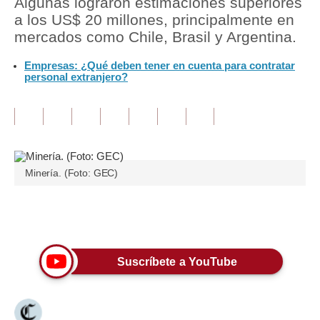
Algunas lograron estimaciones superiores
a los US$ 20 millones, principalmente en
Tu Dinero
mercados como Chile, Brasil y Argentina.
Finanzas Personales
Empresas: ¿Qué deben tener en cuenta para contratar
personal extranjero?
Inmobiliarias
Plus G
Opinión
Editorial
Minería. (Foto: GEC)
Pregunta de hoy
Únete a nuestro canal
Blogs
Tendencias
Suscríbete a YouTube
Lujo
Viajes