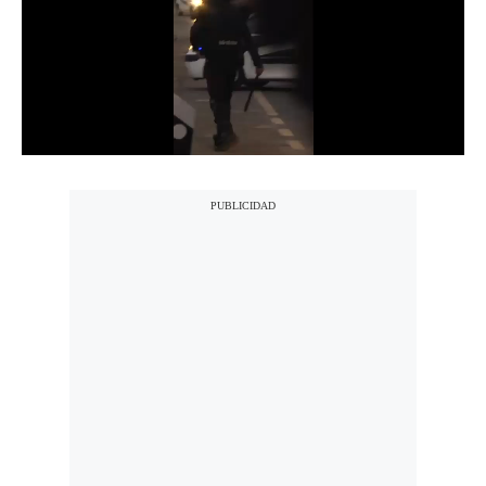
Notas Contratadas
Podcast
Gestión TV
Videos
Fotogalerías
gestion.pe
¿quiénes
Somos?
Términos
Y
Condiciones
Política
De
Privacidad