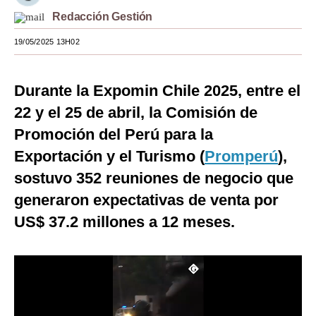
Redacción Gestión
Moda
19/05/2025 13H02
Estilos
Mundo
Durante la Expomin Chile 2025, entre el
EEUU
22 y el 25 de abril, la Comisión de
Promoción del Perú para la
México
Exportación y el Turismo (
Promperú
),
España
sostuvo 352 reuniones de negocio que
Internacional
generaron expectativas de venta por
Tecnología
US$ 37.2 millones a 12 meses.
Club del Suscriptor
Mix
G de Gestión