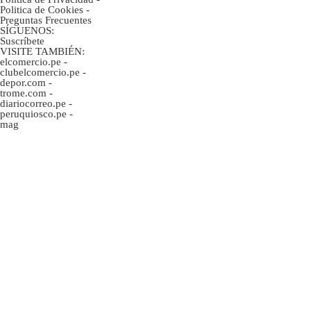
Politica de Cookies
-
Preguntas Frecuentes
SÍGUENOS:
Suscríbete
VISITE TAMBIÉN:
elcomercio.pe
-
clubelcomercio.pe
-
depor.com
-
trome.com
-
diariocorreo.pe
-
peruquiosco.pe
-
mag