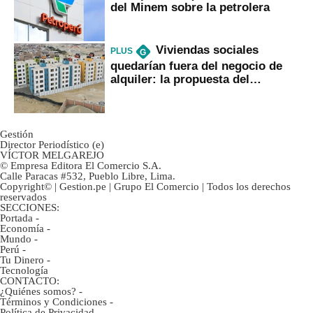
del Minem sobre la petrolera
Viviendas sociales
PLUS
G
quedarían fuera del negocio de
alquiler: la propuesta del
gobierno
Gestión
Director Periodístico (e)
VÍCTOR MELGAREJO
© Empresa Editora El Comercio S.A.
Calle Paracas #532, Pueblo Libre, Lima.
Copyright© | Gestion.pe | Grupo El Comercio | Todos los derechos
reservados
SECCIONES:
Portada
-
Economía
-
Mundo
-
Perú
-
Tu Dinero
-
Tecnología
CONTACTO:
¿Quiénes somos?
-
Términos y Condiciones
-
Política de Privacidad
-