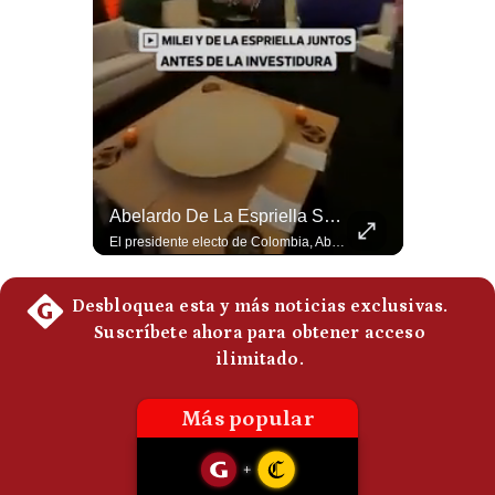
¿Irán Se Está Convirtiendo En Un Régimen Militar? | #radar24
Abelardo De La Espriella Se Reúne Con Javier Milei En Cali | Gestión Mundo
Esteban Silva, politólogo internacional, señala que algunos analistas consideran que la estructura religiosa iraní estaría sirviendo para sostener el poder de una cúpula militar. Explica que la Guardia Revolucionaria está aumentando su influencia sobre la seguridad, las decisiones estratégicas y hasta asuntos económicos como el estrecho de Ormuz. #Iran #GuardiaRevolucionaria #Geopolitica #NoticiasInternacionales #Shorts 👉 Suscríbete y activa la campana para no perderte nuestro análisis diario. 🌎 Síguenos en nuestras redes sociales: 📌 Web oficial: https://gestion.pe/mundo/ 📌 LinkedIn: http://bit.ly/3HYIET0 📌 X (Twitter): http://bit.ly/4noZtX9 📌 TikTok: http://bit.ly/4evB6TO
El presidente electo de Colombia, Abelardo de la Espriella, sostuvo una reunión bilateral en Cali con el mandatario argentino Javier Milei. El encuentro se dio pocas horas antes de la ceremonia de investidura presidencial para el periodo 2026-2030, marcando el inicio de una nueva alianza estratégica regional. #DeLaEspriella #JavierMilei #Colombia #Argentina #PoliticaLatina #Shorts 👉 Suscríbete y activa la campana para no perderte nuestro análisis diario. 🌎 Síguenos en nuestras redes sociales: 📌 Web oficial: https://gestion.pe/mundo/ 📌 LinkedIn: http://bit.ly/3HYIET0 📌 X (Twitter): http://bit.ly/4noZtX9 📌 TikTok: http://bit.ly/4evB6TO