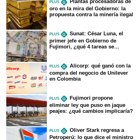
Plantas procesadoras de
PLUS
G
oro en la mira del Gobierno: la
propuesta contra la minería ilegal
Sunat: César Luna, el
PLUS
G
primer jefe en Gobierno de
Fujimori, ¿qué 4 tareas se
marcan urgentes?
Alicorp: qué ganó con la
PLUS
G
compra del negocio de Unilever
en Colombia
Fujimori propone
PLUS
G
eliminar ley que puso en jaque
peajes: ¿qué cambios implicaría?
Oliver Stark regresa a
PLUS
G
Petroperú: lo que dice el ministro