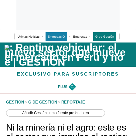
Últimas Noticias
Empresas G
Empresas
G de Gestión
Finanzas
Últimas Noticias
Casos de Estudio
Columnistas
EXCLUSIVO PARA SUSCRIPTORES
Infografías
Lifestyle
PLUS
G
Reportaje
GESTION
>
G DE GESTION
>
REPORTAJE
Añadir
Gestión
como fuente preferida en
Ni la minería ni el agro: este es