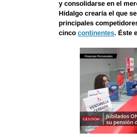
y consolidarse en el me
Podcast
Hidalgo crearía el que se
Gestión TV
principales competidores
Videos
cinco
continentes
. Éste 
Fotogalerías
gestion.pe
¿quiénes
Somos?
Términos
Y
Condiciones
Política
De
Privacidad
Politica