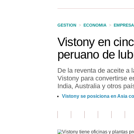
Finanzas Personales
Inmobiliarias
GESTION
>
ECONOMIA
>
EMPRESA
Plus G
Vistony en cinc
Opinión
peruano de lub
Editorial
Pregunta de hoy
De la reventa de aceite a 
Vistony para convertirse e
Blogs
India, Australia y otros paí
Tendencias
Vistony se posiciona en Asia c
Lujo
Viajes
Moda