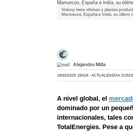
Estilos
Vistony tiene oficinas y plantas produc
Marruecos, España e India, su último m
Mundo
EEUU
Únete a nuestro canal
México
España
Alejandro Milla
Internacional
19/02/2025 10H26
- ACTUALIZADO A 21/02/
Tecnología
Club del Suscriptor
A nivel global, el
mercado
Mix
dominado por un pequeñ
G de Gestión
internacionales, tales 
Notas Contratadas
TotalEnergies. Pese a q