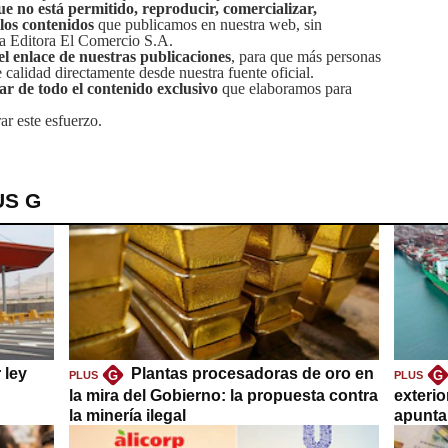
ue no está permitido, reproducir, comercializar,
 los contenidos
que publicamos en nuestra web, sin
sa Editora El Comercio S.A.
el enlace de nuestras publicaciones
, para que más personas
calidad directamente desde nuestra fuente oficial.
tar de todo el contenido exclusivo
que elaboramos para
ar este esfuerzo.
US G
 ley
Plantas procesadoras de oro en
G
G
PLUS
PLUS
la mira del Gobierno: la propuesta contra
exteri
la minería ilegal
apuntar