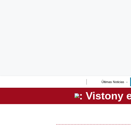
Lo último
Peru Quiosco
Portada
Empresas
Management & Empleo
Economía
Últimas Noticias
Mercados
Perú
Política
Tu Dinero